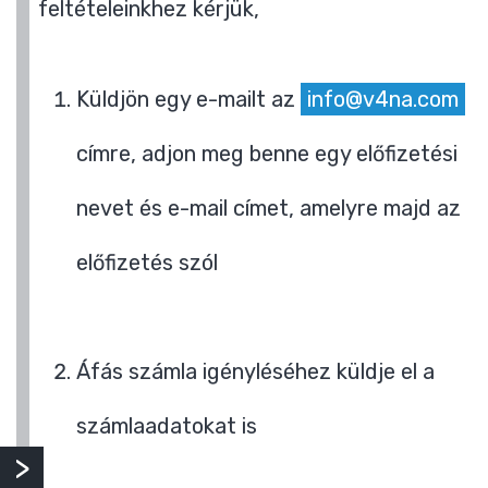
feltételeinkhez kérjük,
Küldjön egy e-mailt az
info@v4na.com
címre, adjon meg benne egy előfizetési
nevet és e-mail címet, amelyre majd az
előfizetés szól
Áfás számla igényléséhez küldje el a
számlaadatokat is