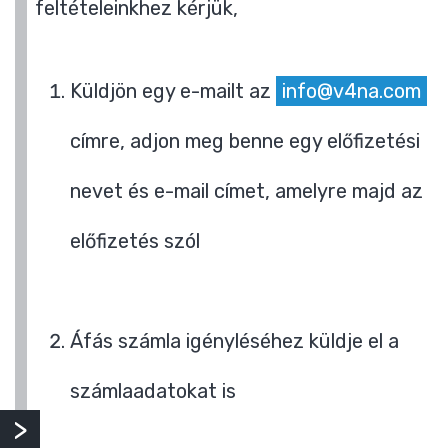
feltételeinkhez kérjük,
Küldjön egy e-mailt az
info@v4na.com
címre, adjon meg benne egy előfizetési
nevet és e-mail címet, amelyre majd az
előfizetés szól
Áfás számla igényléséhez küldje el a
számlaadatokat is