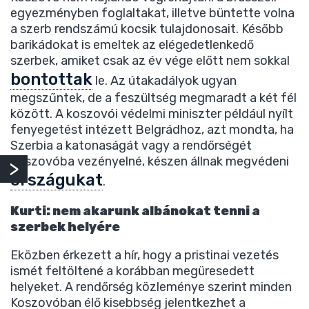
egyezményben foglaltakat, illetve büntette volna
a szerb rendszámú kocsik tulajdonosait. Később
barikádokat is emeltek az elégedetlenkedő
szerbek, amiket csak az év vége előtt nem sokkal
bontottak
le. Az útakadályok ugyan
megszűntek, de a feszültség megmaradt a két fél
között. A koszovói védelmi miniszter például nyílt
fenyegetést intézett Belgrádhoz, azt mondta, ha
Szerbia a katonaságát vagy a rendőrségét
Koszovóba vezényelné, készen állnak megvédeni
országukat
.
Kurti: nem akarunk albánokat tenni a
szerbek helyére
Eközben érkezett a hír, hogy a pristinai vezetés
ismét feltöltené a korábban megüresedett
helyeket. A rendőrség közleménye szerint minden
Koszovóban élő kisebbség jelentkezhet a