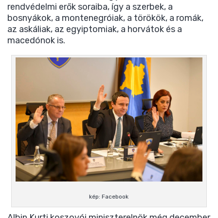
rendvédelmi erők soraiba, így a szerbek, a
bosnyákok, a montenegróiak, a törökök, a romák,
az askáliak, az egyiptomiak, a horvátok és a
macedónok is.
kép: Facebook
Albin Kurti koszovói miniszterelnök még december