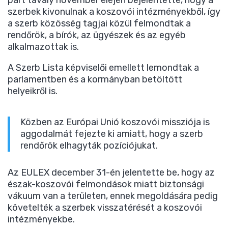
párt tavaly november elején bejelentette, hogy a
szerbek kivonulnak a koszovói intézményekből, így
a szerb közösség tagjai közül felmondtak a
rendőrök, a bírók, az ügyészek és az egyéb
alkalmazottak is.
A Szerb Lista képviselői emellett lemondtak a
parlamentben és a kormányban betöltött
helyeikről is.
Közben az Európai Unió koszovói missziója is
aggodalmát fejezte ki amiatt, hogy a szerb
rendőrök elhagyták pozíciójukat.
Az EULEX december 31-én jelentette be, hogy az
észak-koszovói felmondások miatt biztonsági
vákuum van a területen, ennek megoldására pedig
követelték a szerbek visszatérését a koszovói
intézményekbe.