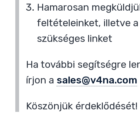
Hamarosan megküldjük
feltételeinket, illetve
szükséges linket
Ha további segítségre le
írjon a
sales@v4na.com
Köszönjük érdeklődését!