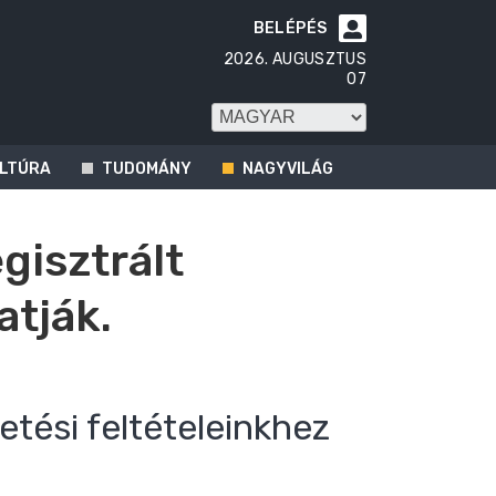
BELÉPÉS

2026. AUGUSZTUS
07
LTÚRA
TUDOMÁNY
NAGYVILÁG
egisztrált
atják.
etési feltételeinkhez