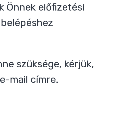
 Önnek előfizetési
 a belépéshez
nne szüksége, kérjük,
e-mail címre.