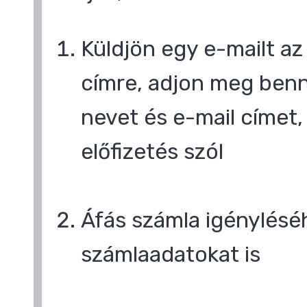
Küldjön egy e-mailt a
címre, adjon meg benn
nevet és e-mail címet,
előfizetés szól
,
Áfás számla igényléséh
számlaadatokat is