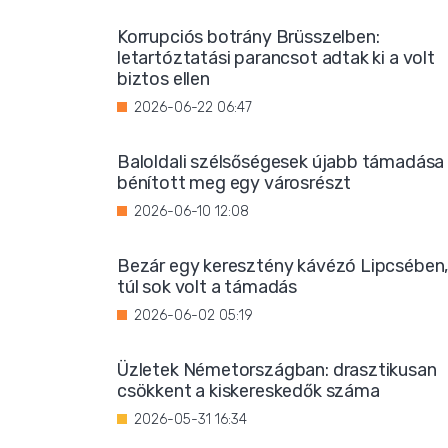
Korrupciós botrány Brüsszelben:
letartóztatási parancsot adtak ki a volt
biztos ellen
2026-06-22 06:47
Baloldali szélsőségesek újabb támadása
bénított meg egy városrészt
2026-06-10 12:08
Bezár egy keresztény kávézó Lipcsében
túl sok volt a támadás
2026-06-02 05:19
Üzletek Németországban: drasztikusan
csökkent a kiskereskedők száma
2026-05-31 16:34