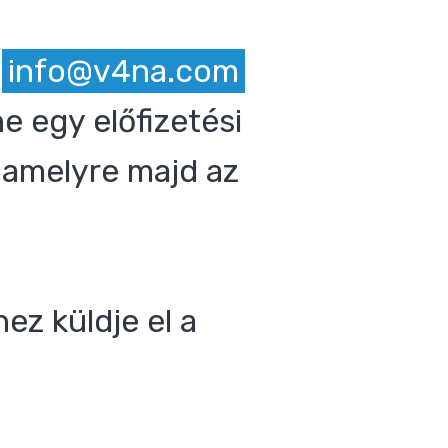
z
info@v4na.com
e egy előfizetési
 amelyre majd az
ez küldje el a