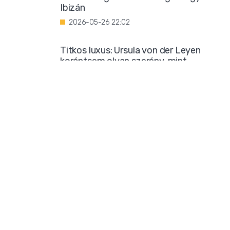
Ibizán
2026-05-26 22:02
Titkos luxus: Ursula von der Leyen
korántsem olyan szerény, mint
amilyennek mutatni akarja magát
2026-05-25 08:25
Iszlamizáció: így ássa alá a Muszlim
Testvériség a nyugati társadalmat
2026-05-24 21:54
Borzalmas bűncselekménnyel
gyanúsítanak egy marokkói bevándorlót
2026-05-23 18:23
Mára már biztos: sok klímatudós