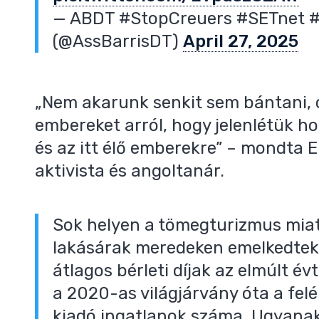
— ABDT #StopCreuers #SETnet #
(@AssBarrisDT)
April 27, 2025
„Nem akarunk senkit sem bántani, 
embereket arról, hogy jelenlétük h
és az itt élő emberekre” – mondta 
aktivista és angoltanár.
Sok helyen a tömegturizmus miatt 
lakásárak meredeken emelkedtek
átlagos bérleti díjak az elmúlt 
a 2020-as világjárvány óta a fel
kiadó ingatlanok száma. Ugyanak