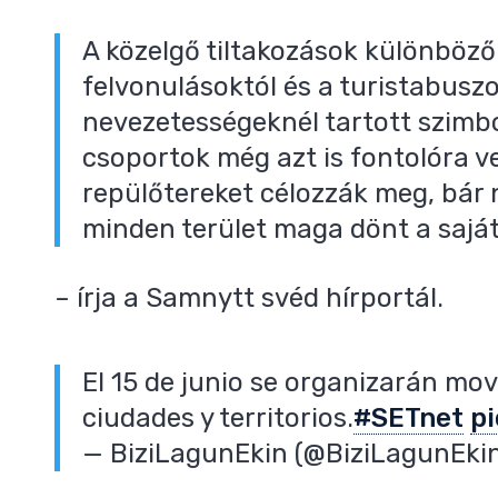
A közelgő tiltakozások különböző
,
felvonulásoktól és a turistabuszo
nevezetességeknél tartott szimbo
csoportok még azt is fontolóra v
repülőtereket célozzák meg, bár 
minden terület maga dönt a sajá
– írja a Samnytt svéd hírportál.
El 15 de junio se organizarán mov
ciudades y territorios.
#SETnet
p
— BiziLagunEkin (@BiziLagunEki