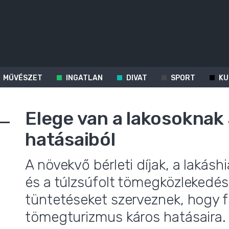
MŰVÉSZET
INGATLAN
DIVAT
SPORT
KU
Elege van a lakosoknak
hatásaiból
A növekvő bérleti díjak, a lakás
és a túlzsúfolt tömegközlekedés
tüntetéseket szerveznek, hogy fe
tömegturizmus káros hatásaira.