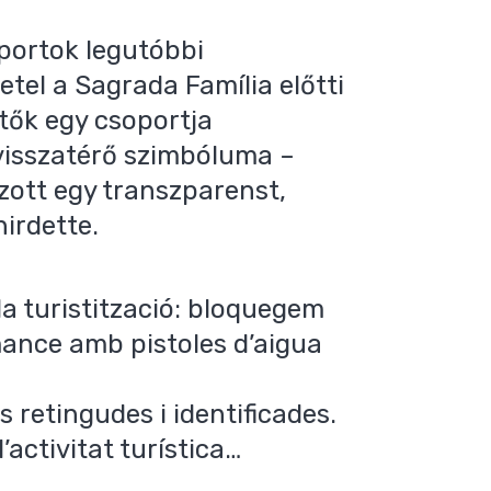
portok legutóbbi
vetel a Sagrada Família előtti
etők egy csoportja
 visszatérő szimbóluma –
úzott egy transzparenst,
hirdette.
a turistització: bloquegem
mance amb pistoles d’aigua
 retingudes i identificades.
’activitat turística…