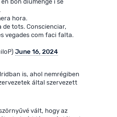
 en bon diumenge i se
.
mera hora.
a de tots. Conscienciar,
es vegades com faci falta.
iloP)
June 16, 2024
dridban is, ahol nemrégiben
zervezetek által szervezett
 szörnyűvé vált, hogy az