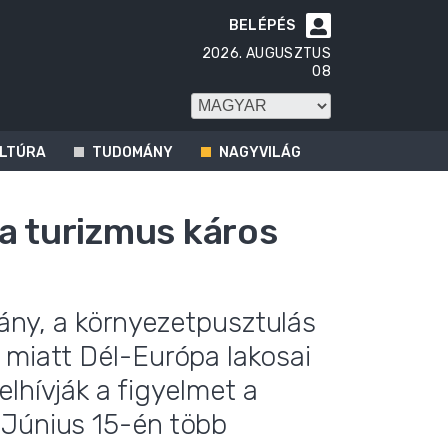
BELÉPÉS

2026. AUGUSZTUS
08
LTÚRA
TUDOMÁNY
NAGYVILÁG
 a turizmus káros
hiány, a környezetpusztulás
 miatt Dél-Európa lakosai
lhívják a figyelmet a
 Június 15-én több