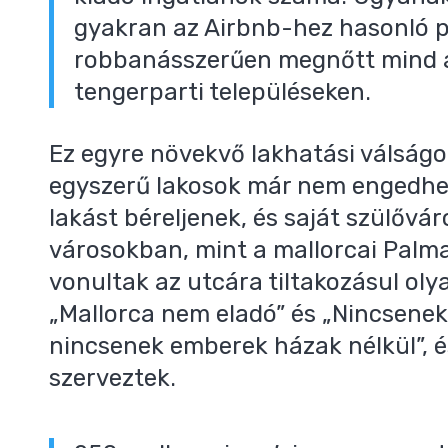
gyakran az Airbnb-hez hasonló p
robbanásszerűen megnőtt mind 
tengerparti településeken.
Ez egyre növekvő lakhatási válságo
egyszerű lakosok már nem engedh
lakást béreljenek, és saját szülővá
városokban, mint a mallorcai Palma
vonultak az utcára tiltakozásul oly
„Mallorca nem eladó” és „Nincsenek
nincsenek emberek házak nélkül”, é
szerveztek.