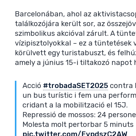
Barcelonában, ahol az aktivistacso
találkozójára került sor, az összejö
szimbolikus akcióval zárult. A tünt
vízipisztolyokkal – ez a tüntetések
körülvett egy turistabuszt, és felh
amely a június 15-i tiltakozó napot 
Acció
#trobadaSET2025
contra l
un bus turístic i fem una perfor
cridant a la mobilització el 15J.
Repressió de mossos: 24 persones
Molesta molt pertorbar 5 minuts l
pic.twitter.com/EvpdszC2AW