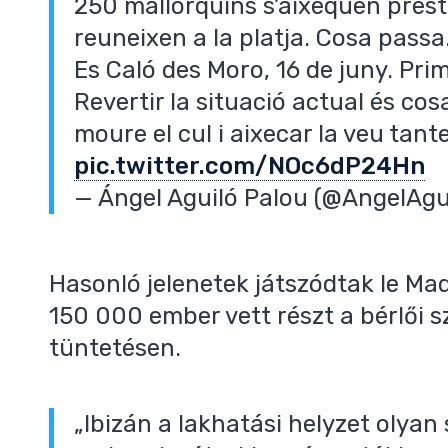
250 mallorquins s’aixequen prest
reuneixen a la platja. Cosa passa
Es Caló des Moro, 16 de juny. Pri
Revertir la situació actual és cos
moure el cul i aixecar la veu tant
pic.twitter.com/NOc6dP24Hn
— Ángel Aguiló Palou (@AngelAgu
Hasonló jelenetek játszódtak le Ma
150 000 ember vett részt a bérlői s
tüntetésen.
„Ibizán a lakhatási helyzet olyan