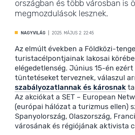
országban és több városban is 
megmozdulások lesznek.
NAGYVILÁG
2025. MÁJUS 2. 22:45
Az elmúlt években a Földközi-teng
turistacélpontjainak lakosai körébe
elégedetlenség. Június 15-én ezér
tüntetéseket terveznek, válaszul ar
szabályozatlannak és károsnak
ta
Az akciókat a SET – European Netwo
(európai hálózat a turizmus ellen) s
Spanyolország, Olaszország, Franci
városának és régiójának aktivista c