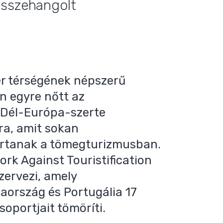
összehangolt
er térségének népszerű
n egyre nőtt az
t Dél-Európa-szerte
ra, amit sokan
rtanak a tömegturizmusban.
rk Against Touristification
zervezi, amely
aország és Portugália 17
soportjait tömöríti.