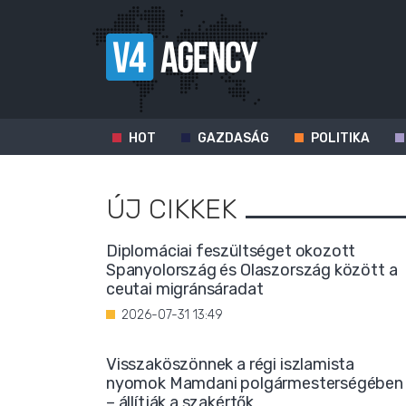
HOT
GAZDASÁG
POLITIKA
ÚJ CIKKEK
Diplomáciai feszültséget okozott
Spanyolország és Olaszország között a
ceutai migránsáradat
2026-07-31 13:49
Visszaköszönnek a régi iszlamista
nyomok Mamdani polgármesterségében
– állítják a szakértők