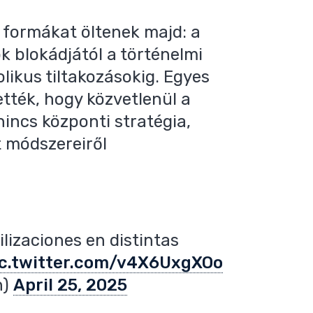
 formákat öltenek majd: a
k blokádjától a történelmi
likus tiltakozásokig. Egyes
ették, hogy közvetlenül a
nincs központi stratégia,
t módszereiről
ilizaciones en distintas
ic.twitter.com/v4X6UxgXOo
n)
April 25, 2025