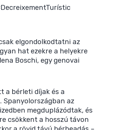
DecreixementTurístic
csak elgondolkodtatni az
ogyan hat ezekre a helyekre
Elena Boschi, egy genovai
a bérleti díjak és a
. Spanyolországban az
évtizedben megduplázódtak, és
ére csökkent a hosszú távon
kor a rövid távú bérbeadás –