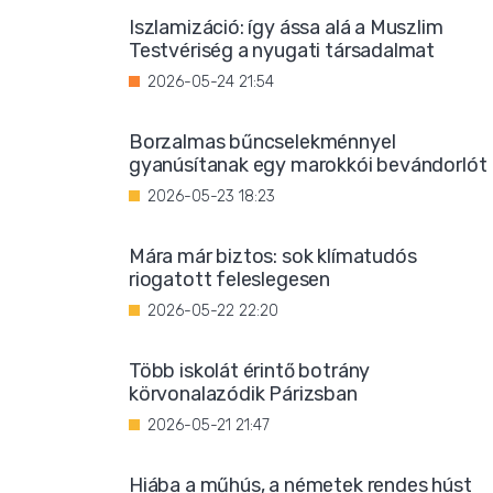
Iszlamizáció: így ássa alá a Muszlim
Testvériség a nyugati társadalmat
2026-05-24 21:54
Borzalmas bűncselekménnyel
gyanúsítanak egy marokkói bevándorlót
2026-05-23 18:23
Mára már biztos: sok klímatudós
riogatott feleslegesen
2026-05-22 22:20
Több iskolát érintő botrány
körvonalazódik Párizsban
2026-05-21 21:47
Hiába a műhús, a németek rendes húst