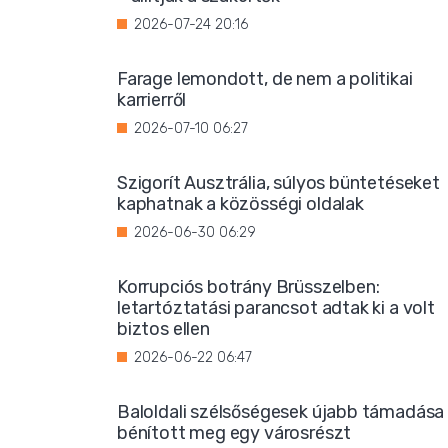
2026-07-24 20:16
Farage lemondott, de nem a politikai
karrierről
2026-07-10 06:27
Szigorít Ausztrália, súlyos büntetéseket
kaphatnak a közösségi oldalak
2026-06-30 06:29
Korrupciós botrány Brüsszelben:
letartóztatási parancsot adtak ki a volt
biztos ellen
2026-06-22 06:47
Baloldali szélsőségesek újabb támadása
bénított meg egy városrészt