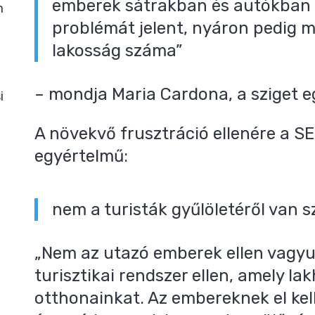
emberek sátrakban és autókban él
m
problémát jelent, nyáron pedig
lakosság száma”
– mondja Maria Cardona, a sziget eg
i
A növekvő frusztráció ellenére a 
egyértelmű:
nem a turisták gyűlöletéről van s
„Nem az utazó emberek ellen vagy
turisztikai rendszer ellen, amely la
otthonainkat. Az embereknek el ke