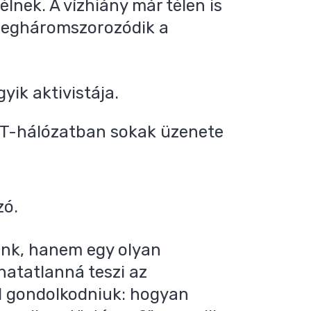
nek. A vízhiány már télen is
 megháromszorozódik a
yik aktivistája.
SET-hálózatban sokak üzenete
zó.
unk, hanem egy olyan
khatatlanná teszi az
ll gondolkodniuk: hogyan