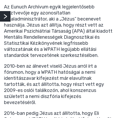
Az Eunuch Archívum egyik legjelentősebb
résztvevője egy azonosítatlan
oldaladminisztrátor, aki a „Jézus” becenevet
használja. Jézus azt állítja, hogy részt vett az
Amerikai Pszichiátriai Társaság (APA) által kiadott
Mentális Rendellenességek Diagnosztikai és
Statisztikai Kézikönyvének legfrissebb
változatának és a WPATH legújabb ellátási
standardok tervezetének szerkesztésében.
2010-ben az álnevet viselő Jézus arról írt a
fórumon, hogy a WPATH hatóságai a nemi
identitászavar kifejezést már elavultnak
tartották, és azt állította, hogy részt vett egy
2009-es oslói találkozón, ahol konszenzus
született a nemi diszfória kifejezés
bevezetéséről.
2016-ban pedig Jézus azt állította, hogy Eli