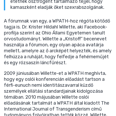
etetnek ösztrogént tartalmazó tejjel, hogy
kamaszként eladják őket szexrabszolgának.
A fórumnak van egy, a WPATH-hoz régóta kötődő
tagja is. Dr. Krister Hildahl Willette, aki Facebook-
profilja szerint az Ohio Állami Egyetemen tanult
orvostudományt. Willette a „Kristoff” becenevet
használja a fórumon, egy olyan apáca avatárja
mellett, amelyre az ő arcképét helyezték, és amely
felhúzza a ruháját, hogy felfedje a fehérneműjét
és egy rózsaszín láncfűrészt.
2009 júniusában Willette-et a WPATH meghívta,
hogy egy oslói konferencián előadást tartson a
férfi-eunuch nemi identitászavarral küzdő
személyek ellátási standardjainak kidolgozása
témában. 2010 májusában Willette oslói
előadásának tartalmát a WPATH által kiadott The
International Journal of Transgenderism című
tudományos folyóiratban tették közzé. Willette,