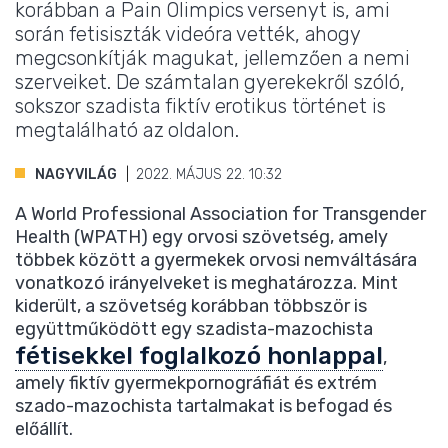
korábban a Pain Olimpics versenyt is, ami
során fetisiszták videóra vették, ahogy
megcsonkítják magukat, jellemzően a nemi
szerveiket. De számtalan gyerekekről szóló,
sokszor szadista fiktív erotikus történet is
megtalálható az oldalon.
NAGYVILÁG
2022. MÁJUS 22. 10:32
A World Professional Association for Transgender
Health (WPATH) egy orvosi szövetség, amely
többek között a gyermekek orvosi nemváltására
vonatkozó irányelveket is meghatározza. Mint
kiderült, a szövetség korábban többször is
együttműködött egy szadista-mazochista
fétisekkel foglalkozó honlappal
,
amely fiktív gyermekpornográfiát és extrém
szado-mazochista tartalmakat is befogad és
előállít.