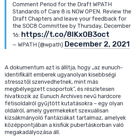
Comment Period for the Draft WPATH
Standards of Care 8 is NOW OPEN. Review the
Draft Chapters and leave your feedback for
the SOC8 Committee by Thursday, December
https://t.co/8lKx0B3oct
16:
December 2, 2021
— WPATH (@wpath)
A dokumentum azt is állítja, hogy „az eunuch-
identifikált emberek ugyanolyan kisebbségi
stressztől szenvedhetnek, mint más
megbélyegzett csoportok”, és részletesen
hivatkozik az Eunuch Archives nevű hardcore
fétisoldalról gyűjtött kutatásokra – egy olyan
oldalról, amely gyermekeket szexuálisan
kizsákmányoló fantáziákat tartalmaz, amelyek
középpontjában a kisfiúk pubertáskorban való
megakadályozása áll.