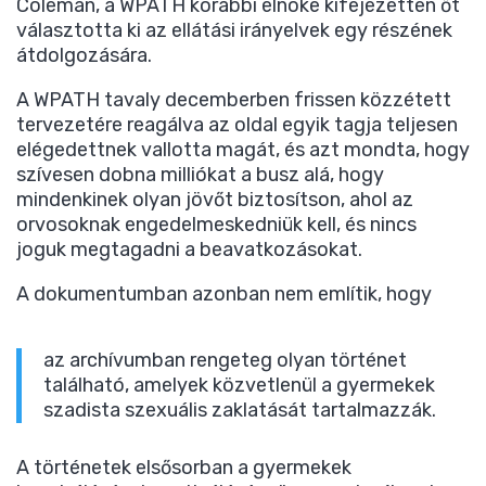
Coleman, a WPATH korábbi elnöke kifejezetten őt
választotta ki az ellátási irányelvek egy részének
átdolgozására.
A WPATH tavaly decemberben frissen közzétett
tervezetére reagálva az oldal egyik tagja teljesen
elégedettnek vallotta magát, és azt mondta, hogy
szívesen dobna milliókat a busz alá, hogy
mindenkinek olyan jövőt biztosítson, ahol az
orvosoknak engedelmeskedniük kell, és nincs
joguk megtagadni a beavatkozásokat.
A dokumentumban azonban nem említik, hogy
az archívumban rengeteg olyan történet
található, amelyek közvetlenül a gyermekek
szadista szexuális zaklatását tartalmazzák.
A történetek elsősorban a gyermekek