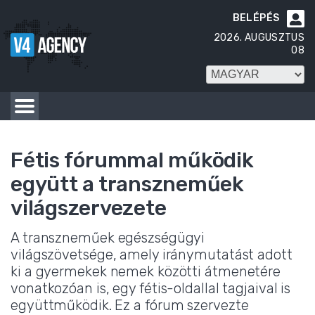
BELÉPÉS

2026. AUGUSZTUS
08
Fétis fórummal működik
együtt a transzneműek
világszervezete
A transzneműek egészségügyi
világszövetsége, amely iránymutatást adott
ki a gyermekek nemek közötti átmenetére
vonatkozóan is, egy fétis-oldallal tagjaival is
együttműködik. Ez a fórum szervezte