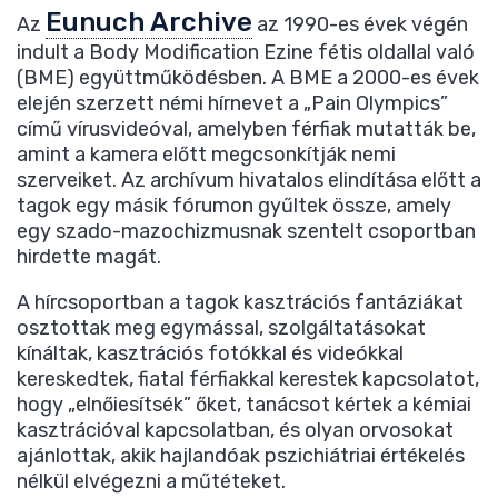
Eunuch Archive
Az
az 1990-es évek végén
indult a Body Modification Ezine fétis oldallal való
(BME) együttműködésben. A BME a 2000-es évek
elején szerzett némi hírnevet a „Pain Olympics”
című vírusvideóval, amelyben férfiak mutatták be,
amint a kamera előtt megcsonkítják nemi
szerveiket. Az archívum hivatalos elindítása előtt a
tagok egy másik fórumon gyűltek össze, amely
egy szado-mazochizmusnak szentelt csoportban
hirdette magát.
A hírcsoportban a tagok kasztrációs fantáziákat
osztottak meg egymással, szolgáltatásokat
kínáltak, kasztrációs fotókkal és videókkal
kereskedtek, fiatal férfiakkal kerestek kapcsolatot,
hogy „elnőiesítsék” őket, tanácsot kértek a kémiai
kasztrációval kapcsolatban, és olyan orvosokat
ajánlottak, akik hajlandóak pszichiátriai értékelés
nélkül elvégezni a műtéteket.