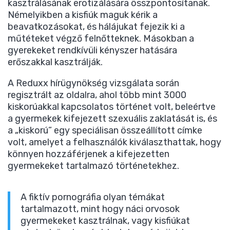
kasztrálásának erotizálására összpontosítanak.
Némelyikben a kisfiúk maguk kérik a
beavatkozásokat, és hálájukat fejezik ki a
műtéteket végző felnőtteknek. Másokban a
gyerekeket rendkívüli kényszer hatására
erőszakkal kasztrálják.
A Reduxx hírügynökség vizsgálata során
regisztrált az oldalra, ahol több mint 3000
kiskorúakkal kapcsolatos történet volt, beleértve
a gyermekek kifejezett szexuális zaklatását is, és
a „kiskorú” egy speciálisan összeállított címke
volt, amelyet a felhasználók kiválaszthattak, hogy
könnyen hozzáférjenek a kifejezetten
gyermekeket tartalmazó történetekhez.
A fiktív pornográfia olyan témákat
tartalmazott, mint hogy náci orvosok
gyermekeket kasztrálnak, vagy kisfiúkat