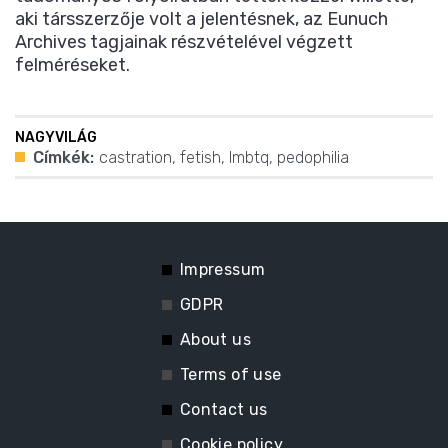
aki társszerzője volt a jelentésnek, az Eunuch
Archives tagjainak részvételével végzett
felméréseket.
NAGYVILÁG
Címkék:
castration
,
fetish
,
lmbtq
,
pedophilia
Impressum
GDPR
About us
Terms of use
Contact us
Cookie policy