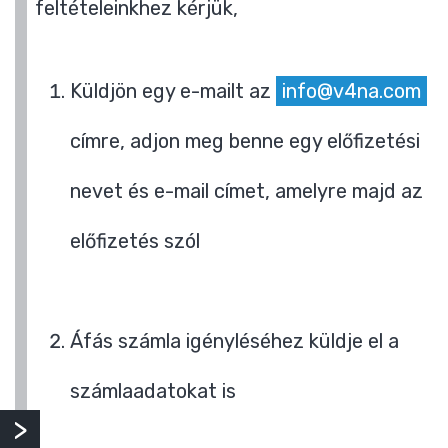
feltételeinkhez kérjük,
Küldjön egy e-mailt az
info@v4na.com
címre, adjon meg benne egy előfizetési
nevet és e-mail címet, amelyre majd az
előfizetés szól
Áfás számla igényléséhez küldje el a
számlaadatokat is