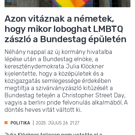
Azon vitáznak a németek,
hogy mikor loboghat LMBTQ
zászló a Bundestag épületén
Néhány nappal az új kormány hivatalba
lépése után a Bundestag elnöke, a
kereszténydemokrata Julia Klöckner
kijelentette, hogy a középületek és a
közigazgatás semlegessége érdekében
megtiltja a szivárványzászló kitűzését a
Bundestag tetején a Christopher Street Day,
vagyis a berlini pride felvonulás alkalmából. A
döntés heves vitát váltott ki.
POLITIKA
2025. JÚLIUS 26. 21:27