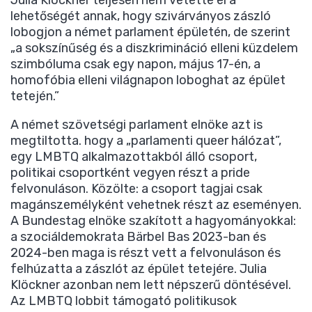
Julia Klöckner teljesen nem vetette el a
lehetőségét annak, hogy szivárványos zászló
lobogjon a német parlament épületén, de szerint
„a sokszínűség és a diszkrimináció elleni küzdelem
szimbóluma csak egy napon, május 17-én, a
homofóbia elleni világnapon loboghat az épület
tetején.”
A német szövetségi parlament elnöke azt is
megtiltotta. hogy a „parlamenti queer hálózat”,
egy LMBTQ alkalmazottakból álló csoport,
politikai csoportként vegyen részt a pride
felvonuláson. Közölte: a csoport tagjai csak
magánszemélyként vehetnek részt az eseményen.
A Bundestag elnöke szakított a hagyományokkal:
a szociáldemokrata Bärbel Bas 2023-ban és
2024-ben maga is részt vett a felvonuláson és
felhúzatta a zászlót az épület tetejére. Julia
Klöckner azonban nem lett népszerű döntésével.
Az LMBTQ lobbit támogató politikusok