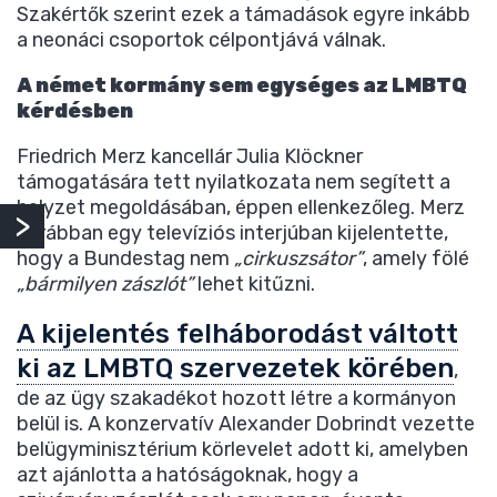
Szakértők szerint ezek a támadások egyre inkább
a neonáci csoportok célpontjává válnak.
A német kormány sem egységes az LMBTQ
kérdésben
Friedrich Merz kancellár Julia Klöckner
támogatására tett nyilatkozata nem segített a
helyzet megoldásában, éppen ellenkezőleg. Merz
korábban egy televíziós interjúban kijelentette,
hogy a Bundestag nem
„cirkuszsátor”
, amely fölé
„bármilyen zászlót”
lehet kitűzni.
A kijelentés felháborodást váltott
ki az LMBTQ szervezetek körében
,
de az ügy szakadékot hozott létre a kormányon
belül is. A konzervatív Alexander Dobrindt vezette
belügyminisztérium körlevelet adott ki, amelyben
azt ajánlotta a hatóságoknak, hogy a