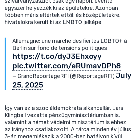
szivárványzászlót csak egy napon, évente
egyszer helyezzék ki az épületekre. Azonban
többen máris eltértek ettől, és középületekre,
hivatalokra került ki az LMBTQ jelképe.
Allemagne: une marche des fiertés LGBTQ+ á
Berlin sur fond de tensions politiques
https://t.co/dyJ3Ehxoyy
pic.twitter.com/eRUmavDPh8
July
— GrandReportageRFI (@ReportageRFI)
25, 2025
Így van ez a szociáldemokrata alkancellár, Lars
Klingbeil vezette pénzügyminisztériumban is,
valamint a német védelmi minisztérium is ehhez
az irányhoz csatlakozott. A tárca minden év július
3-án megemlékezik a 2000-ben hatályon kívül