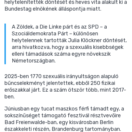
helytelenítették döntését és heves vita alakult ki a
Bundestag elnökének álláspontja miatt.
A Zöldek, a Die Linke párt és az SPD – a
Szociáldemokrata Párt – különösen
helytelennek tartották Julia Klöckner döntését,
arra hivatkozva, hogy a szexuális kisebbségek
elleni támadások száma egyre növekszik
Németországban.
2025-ben 1770 szexuális irányultságon alapuló
bűncselekményt jelentettek, ebből 250 fizikai
erőszakkal járt. Ez a szám ötször több, mint 2017-
ben.
Júniusban egy tucat maszkos férfi támadt egy, a
sokszínűséget támogató fesztivál résztvevőire
Bad Freienwalde-ban, egy kisvárosban Berlin
északkeleti részén, Brandenburg tartományban.