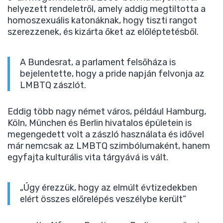
helyezett rendeletről, amely addig megtiltotta a
homoszexuális katonáknak, hogy tiszti rangot
szerezzenek, és kizárta őket az előléptetésből.
A Bundesrat, a parlament felsőháza is
bejelentette, hogy a pride napján felvonja az
LMBTQ zászlót.
Eddig több nagy német város, például Hamburg,
Köln, München és Berlin hivatalos épületein is
megengedett volt a zászló használata és idővel
már nemcsak az LMBTQ szimbólumaként, hanem
egyfajta kulturális vita tárgyává is vált.
„Úgy érezzük, hogy az elmúlt évtizedekben
elért összes előrelépés veszélybe került”