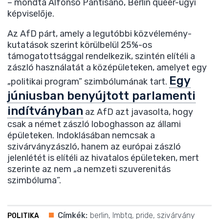
– mondta Alfonso Pantisano, Berlin queer-ügyi
képviselője.
Az AfD párt, amely a legutóbbi közvélemény-
kutatások szerint körülbelül 25%-os
támogatottsággal rendelkezik, szintén elítéli a
zászló használatát a középületeken, amelyet egy
Egy
„politikai program” szimbólumának tart.
júniusban benyújtott parlamenti
indítványban
az AfD azt javasolta, hogy
csak a német zászló loboghasson az állami
épületeken. Indoklásában nemcsak a
szivárványzászló, hanem az európai zászló
jelenlétét is elítéli az hivatalos épületeken, mert
szerinte az nem „a nemzeti szuverenitás
szimbóluma”.
Címkék:
berlin
,
lmbtq
,
pride
,
szivárvány
POLITIKA