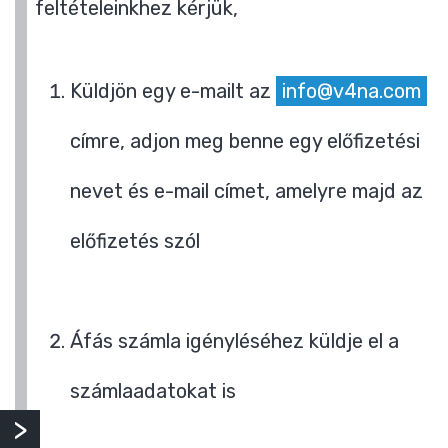
feltételeinkhez kérjük,
Küldjön egy e-mailt az
info@v4na.com
címre, adjon meg benne egy előfizetési
nevet és e-mail címet, amelyre majd az
előfizetés szól
Áfás számla igényléséhez küldje el a
számlaadatokat is