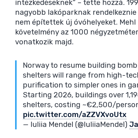
intézkedéseknek” – tette hozzá. 1
nagyobb lakóparknak rendelkezni
nem építettek új óvóhelyeket. Mehl
követelmény az 1000 négyzetméte
vonatkozik majd.
Norway to resume building bomb 
shelters will range from high-tec
purification to simpler ones in g
Starting 2026, buildings over 1,1
shelters, costing ~€2,500/perso
pic.twitter.com/aZZVXvoUtx
— Iuliia Mendel (@IuliiaMendel)
Ja