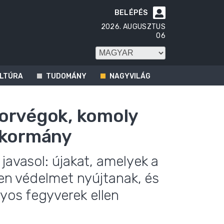
BELÉPÉS

2026. AUGUSZTUS
06
LTÚRA
TUDOMÁNY
NAGYVILÁG
norvégok, komoly
 kormány
javasol: újakat, amelyek a
len védelmet nyújtanak, és
os fegyverek ellen