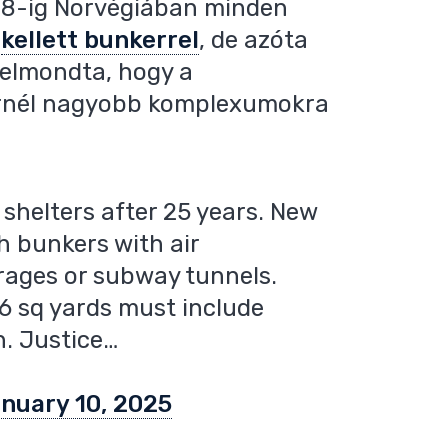
998-ig Norvégiában minden
e
kellett bunkerrel
, de azóta
 elmondta, hogy a
rnél nagyobb komplexumokra
shelters after 25 years. New
h bunkers with air
arages or subway tunnels.
96 sq yards must include
n. Justice…
nuary 10, 2025