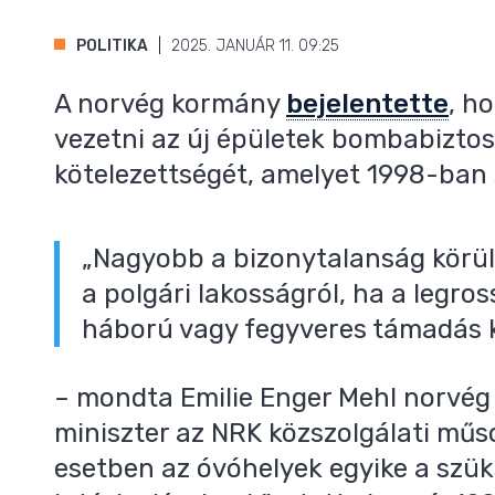
POLITIKA
2025. JANUÁR 11. 09:25
A norvég kormány
bejelentette
, h
vezetni az új épületek bombabizto
kötelezettségét, amelyet 1998-ban
„Nagyobb a bizonytalanság körü
a polgári lakosságról, ha a legro
,
háború vagy fegyveres támadás k
– mondta Emilie Enger Mehl norvég
miniszter az NRK közszolgálati műs
esetben az óvóhelyek egyike a szü