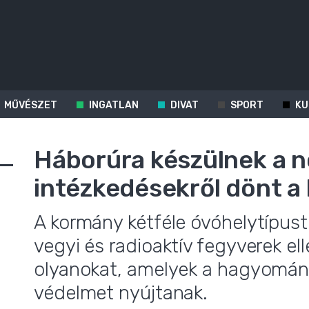
MŰVÉSZET
INGATLAN
DIVAT
SPORT
KU
Háborúra készülnek a 
intézkedésekről dönt a
A kormány kétféle óvóhelytípust 
vegyi és radioaktív fegyverek el
olyanokat, amelyek a hagyomány
védelmet nyújtanak.