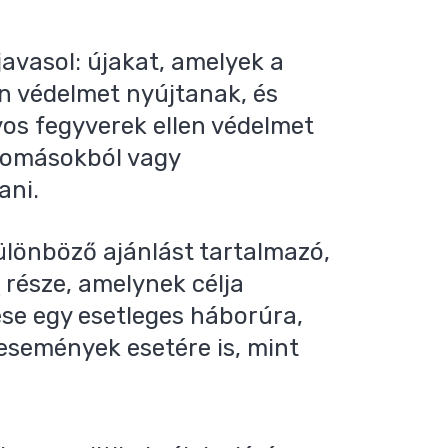
javasol: újakat, amelyek a
en védelmet nyújtanak, és
os fegyverek ellen védelmet
lomásokból vagy
ani.
ülönböző ajánlást tartalmazó,
s
része, amelynek célja
ése egy esetleges háborúra,
 események esetére is, mint