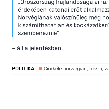
„Oroszország hajlandósága arra, h
érdekében katonai erőt alkalmaz
Norvégiának valószínűleg még ho
kiszámíthatatlan és kockázatker
szembenéznie”
– áll a jelentésben.
POLITIKA
Címkék:
norwegian
,
russia
,
w