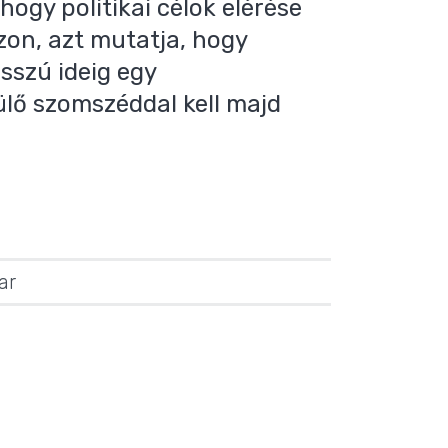
ogy politikai célok elérése
zon, azt mutatja, hogy
sszú ideig egy
ülő szomszéddal kell majd
ar