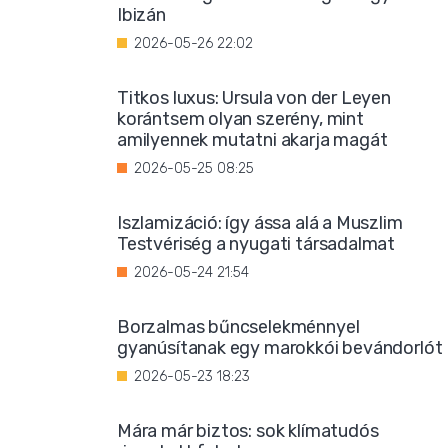
Ibizán
2026-05-26 22:02
Titkos luxus: Ursula von der Leyen
korántsem olyan szerény, mint
amilyennek mutatni akarja magát
2026-05-25 08:25
Iszlamizáció: így ássa alá a Muszlim
Testvériség a nyugati társadalmat
2026-05-24 21:54
Borzalmas bűncselekménnyel
gyanúsítanak egy marokkói bevándorlót
2026-05-23 18:23
Mára már biztos: sok klímatudós