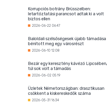
Korrupciós botrány Brüsszelben:
letartóztatási parancsot adtak ki a volt
biztos ellen
2026-06-22 06:47
Baloldali szélsőségesek újabb támadása
bénított meg egy városrészt
2026-06-10 12:08
Bezár egy keresztény kávézó Lipcsében
túl sok volt a támadás
2026-06-02 05:19
Üzletek Németországban: drasztikusan
csökkent a kiskereskedők száma
2026-05-31 16:34