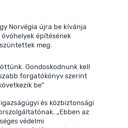
ogy Norvégia újra be kívánja
s óvóhelyek építésének
 szüntettek meg.
löttünk. Gondoskodnunk kell
sszabb forgatókönyv szerint
övetkezik be”
 igazságügyi és közbiztonsági
orszolgáltatónak. „Ebben az
kséges védelmi