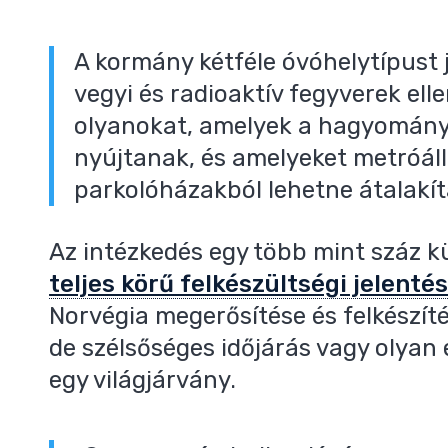
A kormány kétféle óvóhelytípust 
vegyi és radioaktív fegyverek ell
olyanokat, amelyek a hagyomány
nyújtanak, és amelyeket metróál
parkolóházakból lehetne átalakít
Az intézkedés egy több mint száz k
teljes körű felkészültségi jelenté
Norvégia megerősítése és felkészít
de szélsőséges időjárás vagy olyan
egy világjárvány.