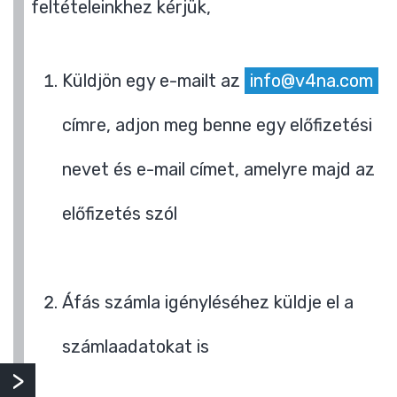
feltételeinkhez kérjük,
Küldjön egy e-mailt az
info@v4na.com
címre, adjon meg benne egy előfizetési
nevet és e-mail címet, amelyre majd az
előfizetés szól
Áfás számla igényléséhez küldje el a
számlaadatokat is