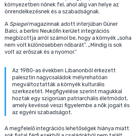
környezetben nőnek fel, ahol alig van helye az
önrendelkezésnek és a szabadságnak.
A
Spiegel
magazinnak adott interjúban Güner
Balci, a berlini Neukölln kerület integrációs
megbízottja arról számol be, hogy a környék „soha
nem volt különösebben nőbarát”. „Mindig is sok
volt az erőszak és a nyomor.”
Az 1980-as években Libanonból érkezett
palesztin nagycsaládok mélyrehatóan
megváltoztatták a környék kulturális
szerkezetét. Megfigyelése szerint magukkal
hoztak egy szigorúan patriarchális életmódot,
amely kevéssé veszi figyelembe a nők jogait és
az egyéni szabadságot.
A megfelelő integrációs lehetőségek hiánya miatt
sok fiatal férfi ezekből a családokból nem talált