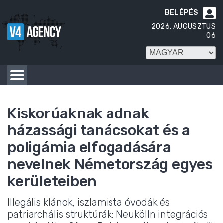
BELÉPÉS

2026. AUGUSZTUS
06
Kiskorúaknak adnak
házassági tanácsokat és a
poligámia elfogadására
nevelnek Németország egyes
kerületeiben
Illegális klánok, iszlamista óvodák és
patriarchális struktúrák: Neukölln integrációs