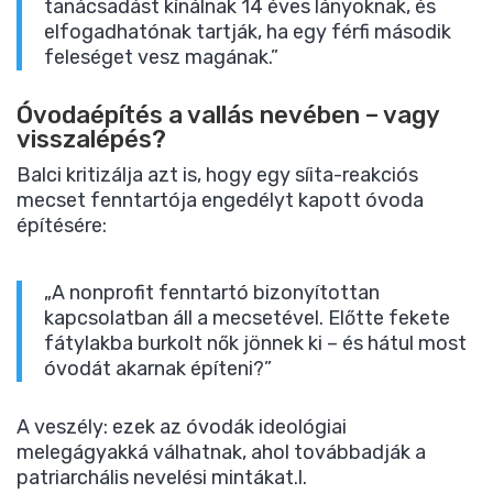
tanácsadást kínálnak 14 éves lányoknak, és
elfogadhatónak tartják, ha egy férfi második
feleséget vesz magának.”
Óvodaépítés a vallás nevében – vagy
visszalépés?
Balci kritizálja azt is, hogy egy síita-reakciós
mecset fenntartója engedélyt kapott óvoda
építésére:
„A nonprofit fenntartó bizonyítottan
kapcsolatban áll a mecsetével. Előtte fekete
fátylakba burkolt nők jönnek ki – és hátul most
óvodát akarnak építeni?”
A veszély: ezek az óvodák ideológiai
melegágyakká válhatnak, ahol továbbadják a
patriarchális nevelési mintákat.l.