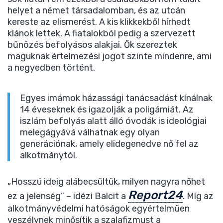
helyet a német társadalomban, és az utcán
kereste az elismerést. A kis klikkekből hírhedt
klánok lettek. A fiatalokból pedig a szervezett
bűnözés befolyásos alakjai. Ők szereztek
maguknak értelmezési jogot szinte mindenre, ami
a negyedben történt.
Egyes imámok házassági tanácsadást kínálnak
14 éveseknek és igazolják a poligámiát. Az
iszlám befolyás alatt álló óvodák is ideológiai
melegágyává válhatnak egy olyan
generációnak, amely elidegenedve nő fel az
alkotmánytól.
„Hosszú ideig alábecsültük, milyen nagyra nőhet
Report24
ez a jelenség” – idézi Balcit a
. Míg az
alkotmányvédelmi hatóságok egyértelműen
veszélynek minősítik a szalafizmust a