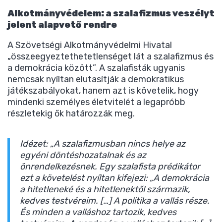
Alkotmányvédelem: a szalafizmus veszélyt
jelent alapvető rendre
A Szövetségi Alkotmányvédelmi Hivatal
„összeegyeztethetetlenséget lát a szalafizmus és
a demokrácia között”. A szalafisták ugyanis
nemcsak nyíltan elutasítják a demokratikus
játékszabályokat, hanem azt is követelik, hogy
mindenki személyes életvitelét a legapróbb
részletekig ők határozzák meg.
Idézet: „A szalafizmusban nincs helye az
egyéni döntéshozatalnak és az
önrendelkezésnek. Egy szalafista prédikátor
ezt a követelést nyíltan kifejezi: „A demokrácia
a hitetleneké és a hitetlenektől származik,
kedves testvéreim. […] A politika a vallás része.
És minden a valláshoz tartozik, kedves