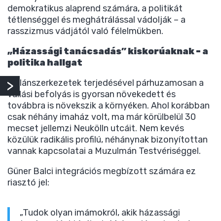
demokratikus alaprend számára, a politikát
tétlenséggel és meghátrálással vádolják – a
rasszizmus vádjától való félelmükben.
„Házassági tanácsadás” kiskorúaknak – a
politika hallgat
A klánszerkezetek terjedésével párhuzamosan a
vallási befolyás is gyorsan növekedett és
továbbra is növekszik a környéken. Ahol korábban
csak néhány imaház volt, ma már körülbelül 30
mecset jellemzi Neukölln utcáit. Nem kevés
közülük radikális profilú, néhánynak bizonyítottan
vannak kapcsolatai a Muzulmán Testvériséggel.
Güner Balci integrációs megbízott számára ez
riasztó jel:
„Tudok olyan imámokról, akik házassági