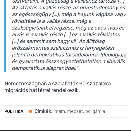
testvéreim. A gazdaság a valláshoz tartozik […]
Az oktatás a vallás része, az orvostudomány és
az egészségügy […], még a hajunk vágása vagy
rövidítése is a vallás része, még a
szükségleteink elvégzése, még az evés, ivás és
alvás is a vallás része […] ez a vallás tökéletes
[…] és semmit sem hagy ki!” Az állítólag
erőszakmentes szalafizmus is fenyegetést
jelent a demokratikus társadalomra. Ideológiája
és gyakorlata összeegyeztethetetlen a liberális
demokratikus alaprenddel.”
Németországban a szalafisták 90 százaléka
migrációs háttérrel rendelkezik.
Címkék:
imam
,
mecset
,
poligámia
POLITIKA