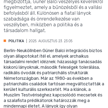
megbízottja, Güner Balci veszélyes keverékről
figyelmeztet, amely a bűnözésből és a vallási
befolyásból áll. Különösen a fiatal lányok
szabadsága és önrendelkezése van
veszélyben, miközben a politika és a
társadalom hallgat.
POLITIKA
2025. AUGUSZTUS 23. 23:05
Berlin-Neuköllnben Güner Balci integrációs biztos
olyan állapotokat ítél el, amelyek archaikus
társadalmi rendet idéznek: házassági tanácsadás
kiskorú lányoknak, második feleségek tolerálása,
radikális óvodák és patriarchális struktúrák
Németországban. Már az 1980-as években a
patriarchális családok tartósan megváltoztatták a
kerület kulturális szerkezetét. Ma a klánok, a
Muszlim Testvériséghez kapcsolódó mecsetek és
a szalafista prédikátorok határozzák meg a
mindennapi életet. A lányok így olyan