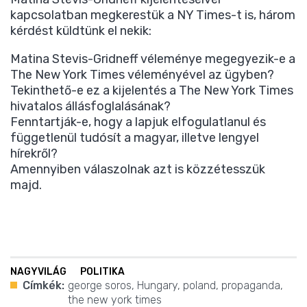
kapcsolatban megkerestük a NY Times-t is, három
kérdést küldtünk el nekik:
Matina Stevis-Gridneff véleménye megegyezik-e a
The New York Times véleményével az ügyben?
Tekinthető-e ez a kijelentés a The New York Times
hivatalos állásfoglalásának?
Fenntartják-e, hogy a lapjuk elfogulatlanul és
függetlenül tudósít a magyar, illetve lengyel
hírekről?
Amennyiben válaszolnak azt is közzétesszük
majd.
NAGYVILÁG
POLITIKA
Címkék:
george soros
,
Hungary
,
poland
,
propaganda
,
the new york times