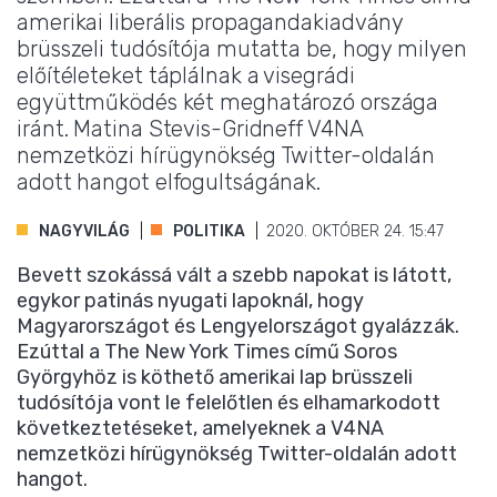
amerikai liberális propagandakiadvány
brüsszeli tudósítója mutatta be, hogy milyen
előítéleteket táplálnak a visegrádi
együttműködés két meghatározó országa
iránt. Matina Stevis-Gridneff V4NA
nemzetközi hírügynökség Twitter-oldalán
adott hangot elfogultságának.
NAGYVILÁG
POLITIKA
2020. OKTÓBER 24. 15:47
Bevett szokássá vált a szebb napokat is látott,
egykor patinás nyugati lapoknál, hogy
Magyarországot és Lengyelországot gyalázzák.
Ezúttal a The New York Times című Soros
Györgyhöz is köthető amerikai lap brüsszeli
tudósítója vont le felelőtlen és elhamarkodott
következtetéseket, amelyeknek a V4NA
nemzetközi hírügynökség Twitter-oldalán adott
hangot.