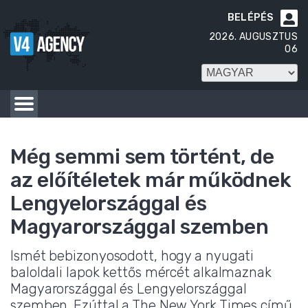
BELÉPÉS

2026. AUGUSZTUS
06
Még semmi sem történt, de
az előítéletek már működnek
Lengyelországgal és
Magyarországgal szemben
Ismét bebizonyosodott, hogy a nyugati
baloldali lapok kettős mércét alkalmaznak
Magyarországgal és Lengyelországgal
szemben. Ezúttal a The New York Times című