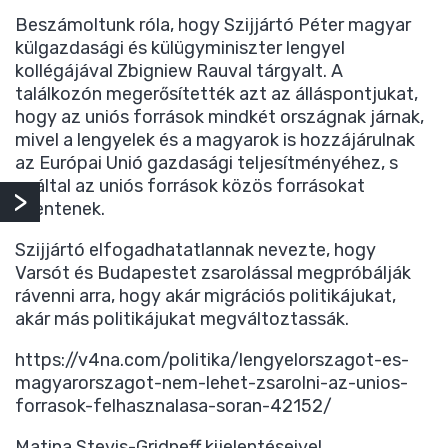
Beszámoltunk róla, hogy Szijjártó Péter magyar
külgazdasági és külügyminiszter lengyel
kollégájával Zbigniew Rauval tárgyalt. A
találkozón megerősítették azt az álláspontjukat,
hogy az uniós források mindkét országnak járnak,
mivel a lengyelek és a magyarok is hozzájárulnak
az Európai Unió gazdasági teljesítményéhez, s
ezáltal az uniós források közös forrásokat
jelentenek.
Szijjártó elfogadhatatlannak nevezte, hogy
Varsót és Budapestet zsarolással megpróbálják
rávenni arra, hogy akár migrációs politikájukat,
akár más politikájukat megváltoztassák.
https://v4na.com/politika/lengyelorszagot-es-
magyarorszagot-nem-lehet-zsarolni-az-unios-
forrasok-felhasznalasa-soran-42152/
Matina Stevis-Gridneff kijelentéseivel