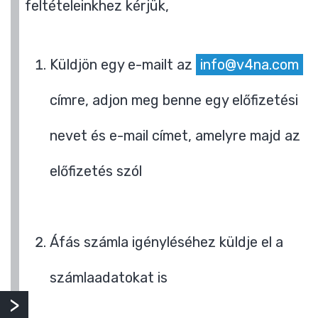
feltételeinkhez kérjük,
Küldjön egy e-mailt az
info@v4na.com
címre, adjon meg benne egy előfizetési
nevet és e-mail címet, amelyre majd az
előfizetés szól
Áfás számla igényléséhez küldje el a
számlaadatokat is