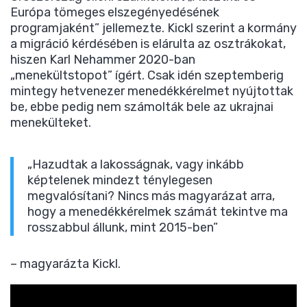
Európa tömeges elszegényedésének
programjaként” jellemezte. Kickl szerint a kormány
a migráció kérdésében is elárulta az osztrákokat,
hiszen Karl Nehammer 2020-ban
„menekültstopot” ígért. Csak idén szeptemberig
mintegy hetvenezer menedékkérelmet nyújtottak
be, ebbe pedig nem számolták bele az ukrajnai
menekülteket.
„Hazudtak a lakosságnak, vagy inkább
képtelenek mindezt ténylegesen
megvalósítani? Nincs más magyarázat arra,
hogy a menedékkérelmek számát tekintve ma
rosszabbul állunk, mint 2015-ben”
– magyarázta Kickl.