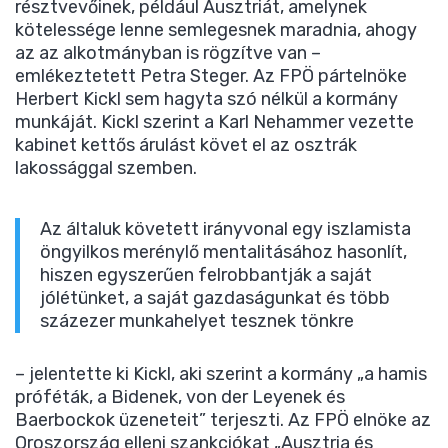
résztvevőinek, például Ausztriát, amelynek
kötelessége lenne semlegesnek maradnia, ahogy
az az alkotmányban is rögzítve van –
emlékeztetett Petra Steger. Az FPÖ pártelnöke
Herbert Kickl sem hagyta szó nélkül a kormány
munkáját. Kickl szerint a Karl Nehammer vezette
kabinet kettős árulást követ el az osztrák
lakossággal szemben.
Az általuk követett irányvonal egy iszlamista
öngyilkos merénylő mentalitásához hasonlít,
hiszen egyszerűen felrobbantják a saját
jólétünket, a saját gazdaságunkat és több
százezer munkahelyet tesznek tönkre
– jelentette ki Kickl, aki szerint a kormány „a hamis
próféták, a Bidenek, von der Leyenek és
Baerbockok üzeneteit” terjeszti. Az FPÖ elnöke az
Oroszország elleni szankciókat „Ausztria és