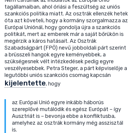
Nem csitulnak az indulatok az Európai Unió
tagállamaiban, ahol óriási a feszültség az uniós
szankciós politika miatt. Az osztrák ellenzék hetek
óta azt követeli, hogy a kormány szorgalmazza az
Európai Uniónál, hogy gondolja újra a szankciós
politikát, mert az emberek már a saját bőrükön is
megérzik a káros hatásait. Az Osztrák
Szabadságpárt (FPÖ) nevű jobboldali párt szerint
a brüsszeli hangok egyre keményebbek, a
szükségesnek vélt intézkedések pedig egyre
veszélyesebbek. Petra Steger, a párt képviselője a
legutóbbi uniós szankciós csomag kapcsán
kijelentette
, hogy
az Európai Unió egyre inkább háborús
szereplővé mutálódik és egész Európát – így
Ausztriát is – bevonja ebbe a konfliktusba,
amelyhez az osztrák kormány még asszisztál
is.