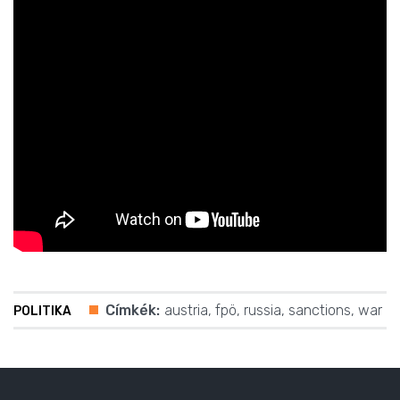
Címkék:
austria
,
fpö
,
russia
,
sanctions
,
war
POLITIKA