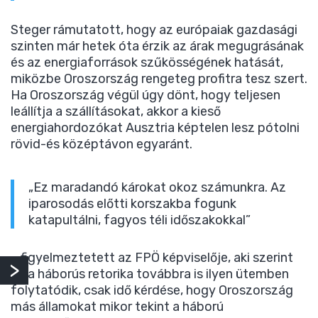
Steger rámutatott, hogy az európaiak gazdasági
szinten már hetek óta érzik az árak megugrásának
és az energiaforrások szűkösségének hatását,
miközbe Oroszország rengeteg profitra tesz szert.
Ha Oroszország végül úgy dönt, hogy teljesen
leállítja a szállításokat, akkor a kieső
energiahordozókat Ausztria képtelen lesz pótolni
rövid-és középtávon egyaránt.
„Ez maradandó károkat okoz számunkra. Az
iparosodás előtti korszakba fogunk
katapultálni, fagyos téli időszakokkal”
– figyelmeztetett az FPÖ képviselője, aki szerint
ha a háborús retorika továbbra is ilyen ütemben
folytatódik, csak idő kérdése, hogy Oroszország
más államokat mikor tekint a háború