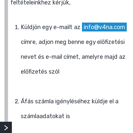
feltételeinkhez kérjük,
Küldjön egy e-mailt az
info@v4na.com
címre, adjon meg benne egy előfizetési
nevet és e-mail címet, amelyre majd az
előfizetés szól
Áfás számla igényléséhez küldje el a
számlaadatokat is