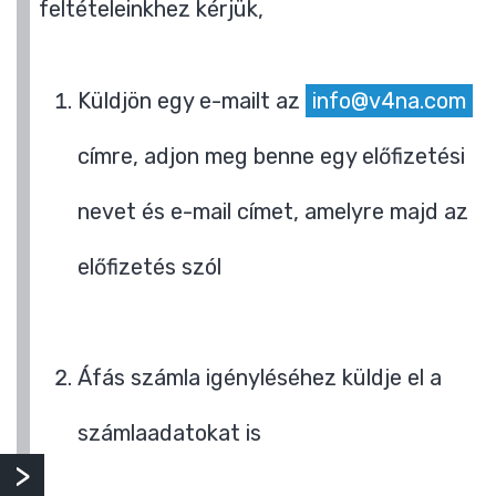
feltételeinkhez kérjük,
Küldjön egy e-mailt az
info@v4na.com
címre, adjon meg benne egy előfizetési
nevet és e-mail címet, amelyre majd az
előfizetés szól
Áfás számla igényléséhez küldje el a
számlaadatokat is