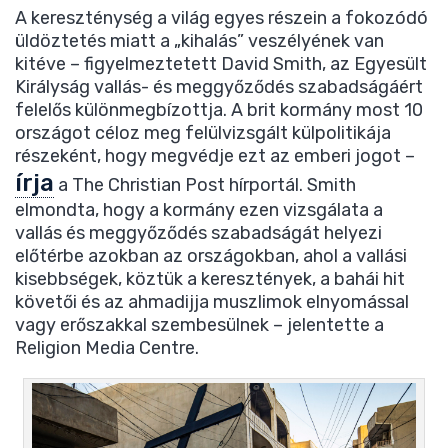
A kereszténység a világ egyes részein a fokozódó
üldöztetés miatt a „kihalás” veszélyének van
kitéve – figyelmeztetett David Smith, az Egyesült
Királyság vallás- és meggyőződés szabadságáért
felelős különmegbízottja. A brit kormány most 10
országot céloz meg felülvizsgált külpolitikája
részeként, hogy megvédje ezt az emberi jogot –
írja
a The Christian Post hírportál. Smith
elmondta, hogy a kormány ezen vizsgálata a
vallás és meggyőződés szabadságát helyezi
előtérbe azokban az országokban, ahol a vallási
kisebbségek, köztük a keresztények, a bahái hit
követői és az ahmadijja muszlimok elnyomással
vagy erőszakkal szembesülnek – jelentette a
Religion Media Centre.