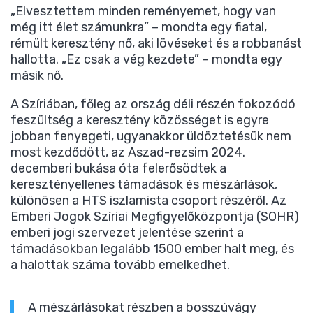
„Elvesztettem minden reményemet, hogy van
még itt élet számunkra” – mondta egy fiatal,
rémült keresztény nő, aki lövéseket és a robbanást
hallotta. „Ez csak a vég kezdete” – mondta egy
másik nő.
A Szíriában, főleg az ország déli részén fokozódó
feszültség a keresztény közösséget is egyre
jobban fenyegeti, ugyanakkor üldöztetésük nem
most kezdődött, az Aszad-rezsim 2024.
decemberi bukása óta felerősödtek a
keresztényellenes támadások és mészárlások,
különösen a HTS iszlamista csoport részéről. Az
Emberi Jogok Szíriai Megfigyelőközpontja (SOHR)
emberi jogi szervezet jelentése szerint a
támadásokban legalább 1500 ember halt meg, és
a halottak száma tovább emelkedhet.
A mészárlásokat részben a bosszúvágy