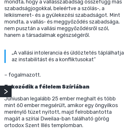
mondta, hogy a vallásszabadság összefügg más
szabadságjogokkal, beleértve a szólás-, a
lelkiismeret- és a gyülekezési szabadságot. Mint
mondta, a vallás- és meggyőződés szabadsága,
nem pusztán a vallási meggyőződésről szól,
hanem a társadalmak egészségéről.
„A vallási intolerancia és üldöztetés táplálhatja
az instabilitást és a konfliktusokat”
– fogalmazott.
Fokozódik a félelem Szíriában
Júniusban legalább 25 ember meghalt és több
mint 60 ember megsérült, amikor egy öngyilkos
merénylő tüzet nyitott, majd felrobbantotta
magát a szíriai Dweilaa-ban található görög
ortodox Szent Illés templomban.