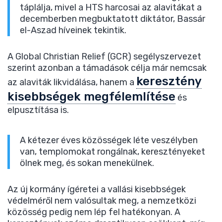
táplálja, mivel a HTS harcosai az alavitákat a
decemberben megbuktatott diktátor, Bassár
el-Aszad híveinek tekintik.
A Global Christian Relief (GCR) segélyszervezet
szerint azonban a támadások célja már nemcsak
keresztény
az alaviták likvidálása, hanem a
kisebbségek megfélemlítése
és
elpusztítása is.
A kétezer éves közösségek léte veszélyben
van, templomokat rongálnak, keresztényeket
ölnek meg, és sokan menekülnek.
Az új kormány ígéretei a vallási kisebbségek
védelméről nem valósultak meg, a nemzetközi
közösség pedig nem lép fel hatékonyan. A