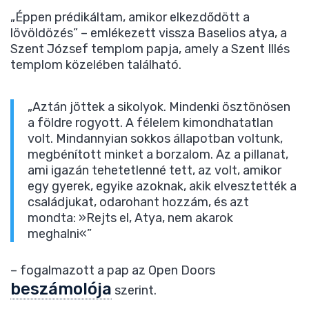
„Éppen prédikáltam, amikor elkezdődött a
lövöldözés” – emlékezett vissza Baselios atya, a
Szent József templom papja, amely a Szent Illés
templom közelében található.
„Aztán jöttek a sikolyok. Mindenki ösztönösen
a földre rogyott. A félelem kimondhatatlan
volt. Mindannyian sokkos állapotban voltunk,
megbénított minket a borzalom. Az a pillanat,
ami igazán tehetetlenné tett, az volt, amikor
egy gyerek, egyike azoknak, akik elvesztették a
családjukat, odarohant hozzám, és azt
mondta: »Rejts el, Atya, nem akarok
meghalni«”
– fogalmazott a pap az Open Doors
beszámolója
szerint.