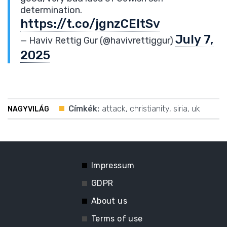
determination.
https://t.co/jgnzCEltSv
July 7,
— Haviv Rettig Gur (@havivrettiggur)
2025
Címkék:
attack
,
christianity
,
siria
,
uk
NAGYVILÁG
Impressum
GDPR
About us
Terms of use