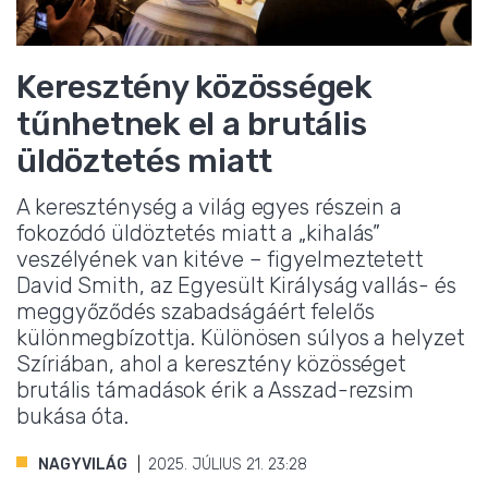
Keresztény közösségek
tűnhetnek el a brutális
üldöztetés miatt
A kereszténység a világ egyes részein a
fokozódó üldöztetés miatt a „kihalás”
veszélyének van kitéve – figyelmeztetett
David Smith, az Egyesült Királyság vallás- és
meggyőződés szabadságáért felelős
különmegbízottja. Különösen súlyos a helyzet
Szíriában, ahol a keresztény közösséget
brutális támadások érik a Asszad-rezsim
bukása óta.
NAGYVILÁG
2025. JÚLIUS 21. 23:28