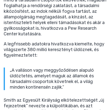
mind a társadalmi csoportok elkövetnek, magában
foglalhatja a rendőrségi zaklatást, a társadalmi
kiközösítést, az indok nélküli fogva tartást, az
állampolgárság megtagadását, a kínzást, az
istentiszteleti helyek elleni támadásokat és akár a
gyilkosságokat is, hivatkozva a Pew Research
Center kutatására.
A legfrissebb adatokra hivatkozva kiemelte, hogy
világszerte 380 millió keresztényt üldöznek, és
figyelmeztetett:
„A valláson vagy meggyőződésen alapuló
üldöztetés, amelyet maguk az államok és
társadalmi csoportok követnek el, a világ
minden kontinensén zajlik.”
Smith az Egyesült Királyság elkötelezettségét „új
fejezetnek” nevezte a külpolitikában, és azt