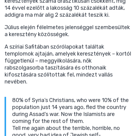
keresztények száma drasztikusan csökkent, míg
14 évvel ezelőtt a lakosság 10 százalékát adták,
addigra ma már alig 2 százalékát teszik ki.
Július elején félelmetes jelenséggel szembesültek
a keresztény közösségek.
A szíriai Safitában szórólapokat találtak
templomok ajtaján, amelyek keresztények – kortól
függetlenül – meggyilkolására, nők
rabszolgasorba taszítására és otthonaik
kifosztására szólítottak fel, mindezt vallás
nevében.
80% of Syria’s Christians, who were 10% of the
population just 14 years ago, fled the country
during Assad’s war. Now the Islamists are
coming for the rest of them.
Tell me again about the terrible, horrible, no
good, very bad idea of Jewish self-