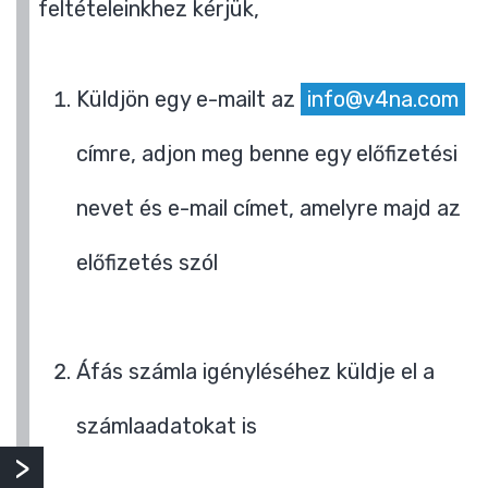
feltételeinkhez kérjük,
Küldjön egy e-mailt az
info@v4na.com
címre, adjon meg benne egy előfizetési
nevet és e-mail címet, amelyre majd az
előfizetés szól
Áfás számla igényléséhez küldje el a
számlaadatokat is