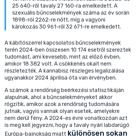
25 640-ről tavaly 27 160-ra emelkedett. A
szexuális bűncselekmények száma az év során
1898-ról 2262-re nőtt, míg a vagyoni
károkozás 30 961-ről 32 671-re emelkedett.
A kábítószerrel kapcsolatos bűncselekmények
terén 2024-ben összesen 10 174 esetről szereztek
tudomást, ami kevesebb, mint az előző évben,
amikor 18 382 volt. A csökkenés okait nem
részletezték. A kannabisz részleges legalizálása
ugyanakkor 2024 áprilisa óta van érvényben.
A számok a rendőrség beérkezési statisztikáján
alapulnak, ahol a bűncselekményeket akkor
rögzítik, amikor azok a rendőrség tudomására
jutnak, vagyis vannak olyan esetek, amelyekre
nem derül fény. A 2024-es évre vonatkozóan azt
is meg kell jegyezni, hogy a tavaly nyári labdarúgó
különösen sokan
Európa-bajnokság miatt