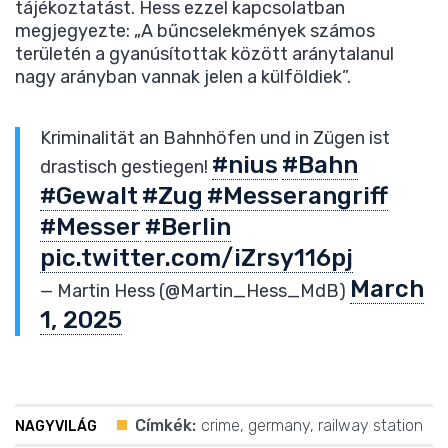
tájékoztatást. Hess ezzel kapcsolatban
megjegyezte: „A bűncselekmények számos
területén a gyanúsítottak között aránytalanul
nagy arányban vannak jelen a külföldiek”.
Kriminalität an Bahnhöfen und in Zügen ist
#nius
#Bahn
drastisch gestiegen!
#Gewalt
#Zug
#Messerangriff
#Messer
#Berlin
pic.twitter.com/iZrsy116pj
March
— Martin Hess (@Martin_Hess_MdB)
1, 2025
Címkék:
crime
,
germany
,
railway station
NAGYVILÁG