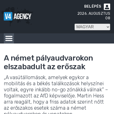
BELÉPÉS

2026. AUGUSZTUS
08
A német pályaudvarokon
elszabadult az erőszak
„A vasútállomások, amelyek egykor a
mobilitás és a békés találkozások helyszínei
voltak, egyre inkább no-go zónákká válnak” –
fogalmazott az AfD képviselője. Martin Hess
arra reagált, hogy a friss adatok szerint nőtt
az erőszakos esetek száma a német