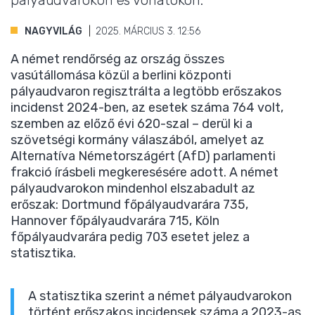
pályaudvarokon és vonatokon.
NAGYVILÁG
2025. MÁRCIUS 3. 12:56
A német rendőrség az ország összes
vasútállomása közül a berlini központi
pályaudvaron regisztrálta a legtöbb erőszakos
incidenst 2024-ben, az esetek száma 764 volt,
szemben az előző évi 620-szal – derül ki a
szövetségi kormány válaszából, amelyet az
Alternatíva Németországért (AfD) parlamenti
frakció írásbeli megkeresésére adott. A német
pályaudvarokon mindenhol elszabadult az
erőszak: Dortmund főpályaudvarára 735,
Hannover főpályaudvarára 715, Köln
főpályaudvarára pedig 703 esetet jelez a
statisztika.
A statisztika szerint a német pályaudvarokon
történt erőszakos incidensek száma a 2023-as