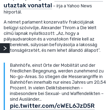
utaztak vonattal
– írja a Yahoo News
hírportál.
A német parlament konzervatív frakciójának
belügyi szóvivője, Alexander Throm a Die Welt
című lapnak nyilatkozott: „Az, hogy a
pályaudvarokon és a vonatokon félnie kell az
embereknek, súlyosan befolyásolja a lakosság
biztonságérzetét, és nem lehet állandó állapot”.
Bahnhöfe, einst Orte der Mobilität und der
friedlichen Begegnung, werden zunehmend zu
No-go-Areas. So stiegen die Messerangriffe in
Bahnhöfen innerhalb nur eines Jahres um 20,54
Prozent. In vielen Deliktsbereichen –
insbesondere bei Sexual- und Waffendelikten –
sind Ausländer…
pic.twitter.com/cWEL6JzD5R