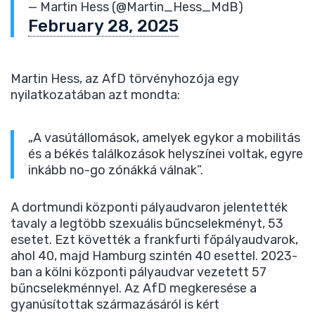
— Martin Hess (@Martin_Hess_MdB)
February 28, 2025
Martin Hess, az AfD törvényhozója egy
nyilatkozatában azt mondta:
„A vasútállomások, amelyek egykor a mobilitás
és a békés találkozások helyszínei voltak, egyre
inkább no-go zónákká válnak”.
A dortmundi központi pályaudvaron jelentették
tavaly a legtöbb szexuális bűncselekményt, 53
esetet. Ezt követték a frankfurti főpályaudvarok,
ahol 40, majd Hamburg szintén 40 esettel. 2023-
ban a kölni központi pályaudvar vezetett 57
bűncselekménnyel. Az AfD megkeresése a
gyanúsítottak származásáról is kért