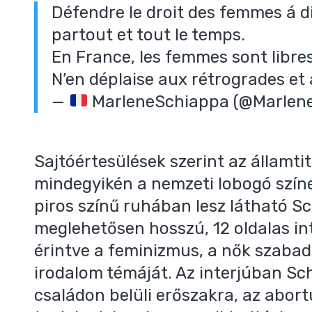
Défendre le droit des femmes á di
partout et tout le temps.
En France, les femmes sont libres
N’en déplaise aux rétrogrades et
—
MarleneSchiappa (@Marlen
Sajtóértesülések szerint az államti
mindegyikén a nemzeti lobogó színe
piros színű ruhában lesz látható S
meglehetősen hosszú, 12 oldalas int
érintve a feminizmus, a nők szabads
irodalom témáját. Az interjúban Sch
családon belüli erőszakra, az abo