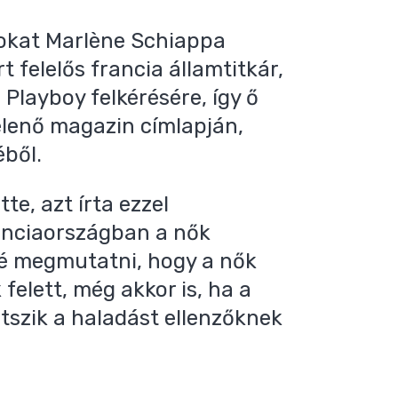
tokat Marlène Schiappa
t felelős francia államtitkár,
 Playboy felkérésére, így ő
jelenő magazin címlapján,
éből.
te, azt írta ezzel
anciaországban a nők
né megmutatni, hogy a nők
elett, még akkor is, ha a
tszik a haladást ellenzőknek