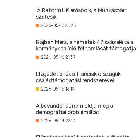
A Reform UK erősödik, a Munkáspárt
szétesik
2026-05-17 20:33
Bajban Merz, a németek 47 százaléka a
kormánykoalíció felbomlását támogatja
2026-05-16 21:39
Elégedetlenek a franciák országuk
családtámogatási rendszerével
2026-05-15 16:19
A bevándorlás nem oldja meg a
demográfiai problémákat
2026-05-14 22:17