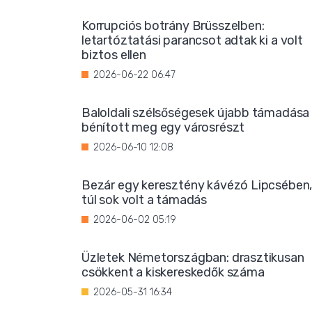
Korrupciós botrány Brüsszelben:
letartóztatási parancsot adtak ki a volt
biztos ellen
2026-06-22 06:47
Baloldali szélsőségesek újabb támadása
bénított meg egy városrészt
2026-06-10 12:08
Bezár egy keresztény kávézó Lipcsében
túl sok volt a támadás
2026-06-02 05:19
Üzletek Németországban: drasztikusan
csökkent a kiskereskedők száma
2026-05-31 16:34