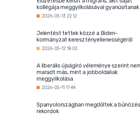
Előzetesbe került a migráns, akit saját
kollégája meggyilkolásával gyanúsítanak
2026-05-13 22:12
Jelentést tettek közzé a Biden-
kormányzat keresztényellenességéről
2026-05-12 18:03
A liberális újságíró véleménye szerint ne
maradt más, mint a jobboldaliak
meggyilkolása
2026-05-11 17:44
Spanyolországban megdőltek a bűnözés
rekordok
2026-05-10 20:55
A Hamász digitális hadserege az online