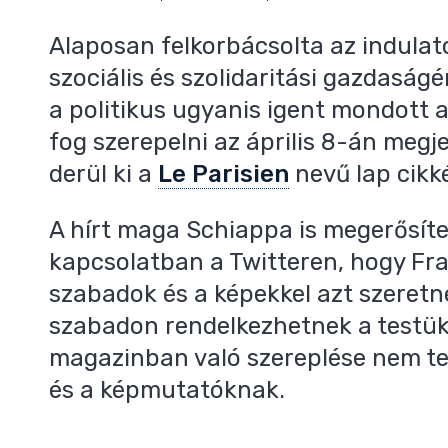
Alaposan felkorbácsolta az indula
szociális és szolidaritási gazdaságér
a politikus ugyanis igent mondott a
fog szerepelni az április 8-án meg
derül ki a
Le Parisien
nevű lap cikk
A hírt maga Schiappa is megerősítet
kapcsolatban a Twitteren, hogy Fr
szabadok és a képekkel azt szeret
szabadon rendelkezhetnek a testük f
magazinban való szereplése nem te
és a képmutatóknak.