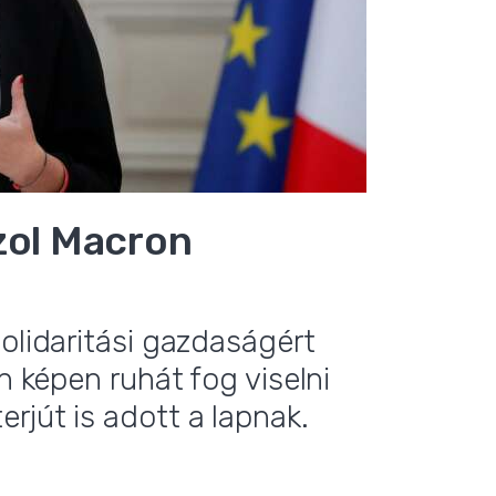
zol Macron
olidaritási gazdaságért
n képen ruhát fog viselni
rjút is adott a lapnak.