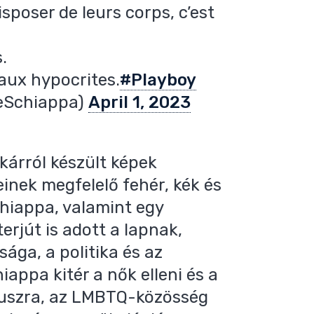
sposer de leurs corps, c’est
.
 aux hypocrites.
#Playboy
eSchiappa)
April 1, 2023
tkárról készült képek
inek megfelelő fehér, kék és
chiappa, valamint egy
erjút is adott a lapnak,
ága, a politika és az
iappa kitér a nők elleni és a
rtuszra, az LMBTQ-közösség