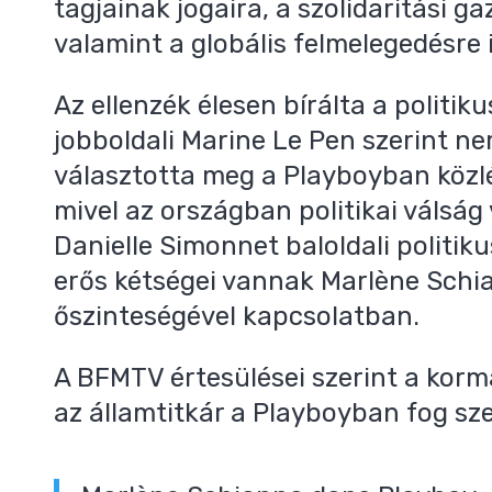
tagjainak jogaira, a szolidaritási g
valamint a globális felmelegedésre i
Az ellenzék élesen bírálta a politiku
jobboldali Marine Le Pen szerint n
választotta meg a Playboyban közlé
mivel az országban politikai váls
Danielle Simonnet baloldali politiku
erős kétségei vannak Marlène Schi
őszinteségével kapcsolatban.
A BFMTV értesülései szerint a korm
az államtitkár a Playboyban fog sze