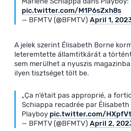
Marlène Schiappa dans Playboy: 
pic.twitter.com/M1P6sZxh8s
— BFMTV (@BFMTV)
April 1, 202
A jelek szerint Élisabeth Borne ko
leteremtette államtitkárát a történt
sem merülhet a nyuszis magazinban 
ilyen tisztséget tölt be.
„Ça n’était pas approprié, a forti
Schiappa recadrée par Élisabeth
Playboy
pic.twitter.com/HXpfV
— BFMTV (@BFMTV)
April 2, 202