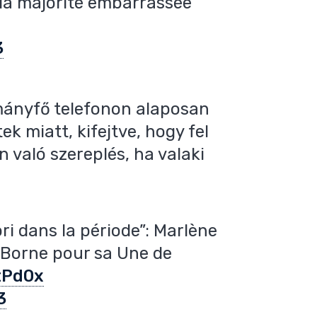
la majorité embarrassée
3
rmányfő telefonon alaposan
ek miatt, kifejtve, hogy fel
való szereplés, ha valaki
ori dans la période”: Marlène
 Borne pour sa Une de
tPd0x
3