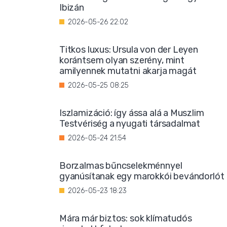
Ibizán
2026-05-26 22:02
Titkos luxus: Ursula von der Leyen
korántsem olyan szerény, mint
amilyennek mutatni akarja magát
2026-05-25 08:25
Iszlamizáció: így ássa alá a Muszlim
Testvériség a nyugati társadalmat
2026-05-24 21:54
Borzalmas bűncselekménnyel
gyanúsítanak egy marokkói bevándorlót
2026-05-23 18:23
Mára már biztos: sok klímatudós