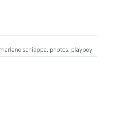
marlene schiappa
,
photos
,
playboy