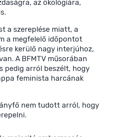
azdaságra, az ökológiára,
s.
st a szereplése miatt, a
em a megfelelő időpontot
sre kerülő nagy interjúhoz,
ág van. A BFMTV műsorában
s pedig arról beszélt, hogy
appa feminista harcának
ányfő nem tudott arról, hogy
repelni.