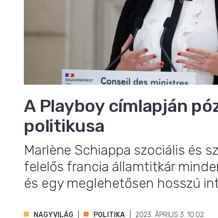
A Playboy címlapján pó
politikusa
,
Marlène Schiappa szociális és sz
felelős francia államtitkár minde
és egy meglehetősen hosszú inte
NAGYVILÁG
POLITIKA
2023. ÁPRILIS 3. 10:02