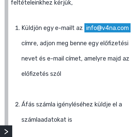
feltételeinkhez kérjük,
Küldjön egy e-mailt az
info@v4na.com
címre, adjon meg benne egy előfizetési
nevet és e-mail címet, amelyre majd az
előfizetés szól
Áfás számla igényléséhez küldje el a
számlaadatokat is