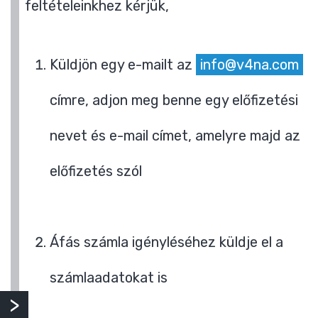
feltételeinkhez kérjük,
Küldjön egy e-mailt az
info@v4na.com
címre, adjon meg benne egy előfizetési
nevet és e-mail címet, amelyre majd az
előfizetés szól
Áfás számla igényléséhez küldje el a
számlaadatokat is