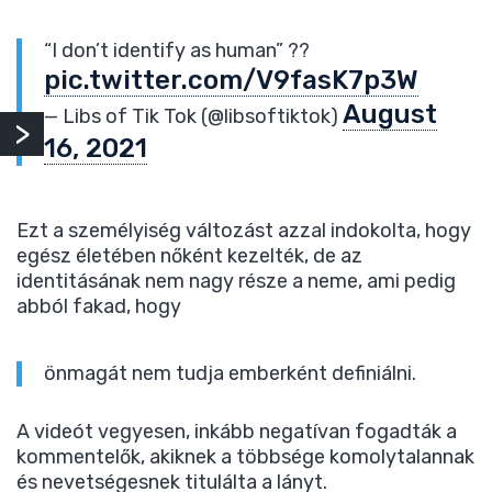
“I don’t identify as human” ??
pic.twitter.com/V9fasK7p3W
August
— Libs of Tik Tok (@libsoftiktok)
16, 2021
Ezt a személyiség változást azzal indokolta, hogy
egész életében nőként kezelték, de az
identitásának nem nagy része a neme, ami pedig
abból fakad, hogy
önmagát nem tudja emberként definiálni.
A videót vegyesen, inkább negatívan fogadták a
kommentelők, akiknek a többsége komolytalannak
és nevetségesnek titulálta a lányt.