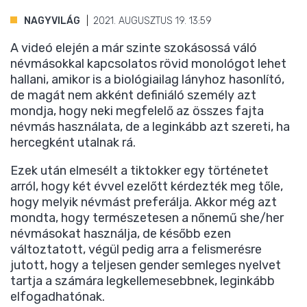
NAGYVILÁG
2021. AUGUSZTUS 19. 13:59
A videó elején a már szinte szokásossá váló
névmásokkal kapcsolatos rövid monológot lehet
hallani, amikor is a biológiailag lányhoz hasonlító,
de magát nem akként definiáló személy azt
mondja, hogy neki megfelelő az összes fajta
névmás használata, de a leginkább azt szereti, ha
hercegként utalnak rá.
Ezek után elmesélt a tiktokker egy történetet
arról, hogy két évvel ezelőtt kérdezték meg tőle,
hogy melyik névmást preferálja. Akkor még azt
mondta, hogy természetesen a nőnemű she/her
névmásokat használja, de később ezen
változtatott, végül pedig arra a felismerésre
jutott, hogy a teljesen gender semleges nyelvet
tartja a számára legkellemesebbnek, leginkább
elfogadhatónak.