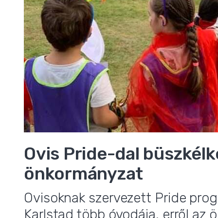
Ovis Pride-dal büszkélk
önkormányzat
Ovisoknak szervezett Pride pro
Karlstad több óvodája, erről az