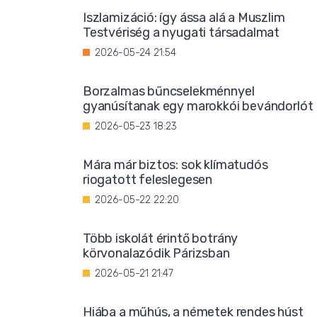
Iszlamizáció: így ássa alá a Muszlim
Testvériség a nyugati társadalmat
2026-05-24 21:54
Borzalmas bűncselekménnyel
gyanúsítanak egy marokkói bevándorlót
2026-05-23 18:23
Mára már biztos: sok klímatudós
riogatott feleslegesen
2026-05-22 22:20
Több iskolát érintő botrány
körvonalazódik Párizsban
2026-05-21 21:47
Hiába a műhús, a németek rendes húst