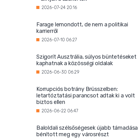
2026-07-24 20:16
Farage lemondott, de nem a politikai
karrierről
2026-07-10 06:27
Szigorít Ausztrália, súlyos büntetéseket
kaphatnak a közösségi oldalak
2026-06-30 06:29
Korrupciós botrány Brüsszelben:
letartóztatási parancsot adtak ki a volt
biztos ellen
2026-06-22 06:47
Baloldali szélsőségesek újabb támadása
bénított meg egy városrészt