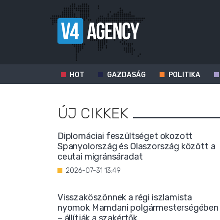
HOT
GAZDASÁG
POLITIKA
ÚJ CIKKEK
Diplomáciai feszültséget okozott
Spanyolország és Olaszország között a
ceutai migránsáradat
2026-07-31 13:49
Visszaköszönnek a régi iszlamista
nyomok Mamdani polgármesterségében
– állítják a szakértők