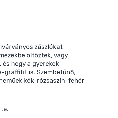
zivárványos zászlókat
mezekbe öltöztek, vagy
, és hogy a gyerekek
-graffitit is. Szembetűnő,
szneműek kék-rózsaszín-fehér
te.