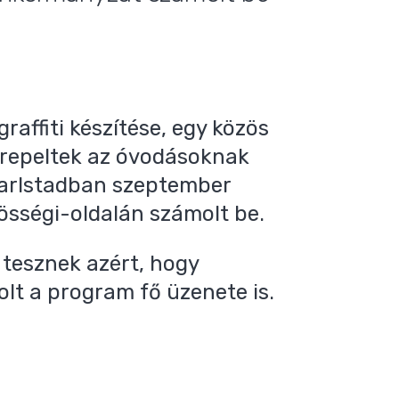
raffiti készítése, egy közös
erepeltek az óvodásoknak
Karlstadban szeptember
össégi-oldalán számolt be.
t tesznek azért, hogy
olt a program fő üzenete is.