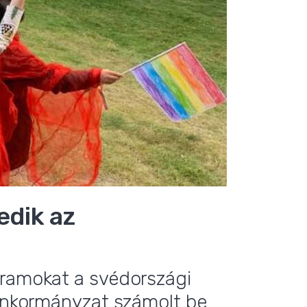
edik az
gramokat a svédországi
 önkormányzat számolt be