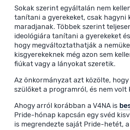
Sokak szerint egyáltalán nem kelle
tanítani a gyerekeket, csak hagyni 
maradjanak. Többek szerint teljese
ideológiára tanítani a gyerekeket é
hogy megváltoztathatják a nemüket
kisgyerekeknek még azon sem kelle
fiúkat vagy a lányokat szeretik.
Az önkormányzat azt közölte, hogy 
szülőket a programról, és nem volt 
Ahogy arról korábban a V4NA is
be
Pride-hónap kapcsán egy svéd kis
is megrendezte saját Pride-hetét, a