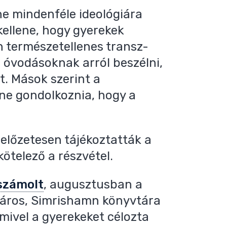
ne mindenféle ideológiára
kellene, hogy gyerekek
n természetellenes transz-
s óvodásoknak arról beszélni,
. Mások szerint a
ne gondolkoznia, hogy a
előzetesen tájékoztatták a
kötelező a részvétel.
számolt
, augusztusban a
város, Simrishamn könyvtára
mivel a gyerekeket célozta