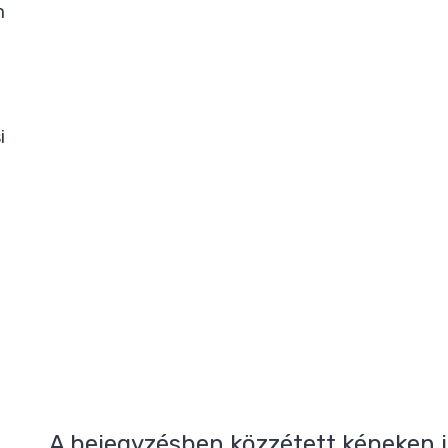
m
i
A bejegyzésben közzétett képeken jó