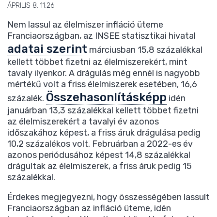
ÁPRILIS 8. 11:26
Nem lassul az élelmiszer infláció üteme
Franciaországban, az INSEE statisztikai hivatal
adatai szerint
márciusban 15,8 százalékkal
kellett többet fizetni az élelmiszerekért, mint
tavaly ilyenkor. A drágulás még ennél is nagyobb
mértékű volt a friss élelmiszerek esetében, 16,6
Összehasonlításképp
százalék.
idén
januárban 13,3 százalékkal kellett többet fizetni
az élelmiszerekért a tavalyi év azonos
időszakához képest, a friss áruk drágulása pedig
10,2 százalékos volt. Februárban a 2022-es év
azonos periódusához képest 14,8 százalékkal
drágultak az élelmiszerek, a friss áruk pedig 15
százalékkal.
Érdekes megjegyezni, hogy összességében lassult
Franciaországban az infláció üteme, idén