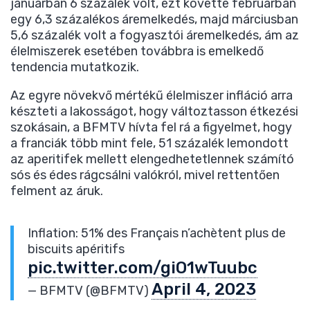
januárban 6 százalék volt, ezt követte februárban
egy 6,3 százalékos áremelkedés, majd márciusban
5,6 százalék volt a fogyasztói áremelkedés, ám az
élelmiszerek esetében továbbra is emelkedő
tendencia mutatkozik.
Az egyre növekvő mértékű élelmiszer infláció arra
készteti a lakosságot, hogy változtasson étkezési
szokásain, a BFMTV hívta fel rá a figyelmet, hogy
a franciák több mint fele, 51 százalék lemondott
az aperitifek mellett elengedhetetlennek számító
sós és édes rágcsálni valókról, mivel rettentően
felment az áruk.
Inflation: 51% des Français n’achètent plus de
biscuits apéritifs
pic.twitter.com/giO1wTuubc
April 4, 2023
— BFMTV (@BFMTV)