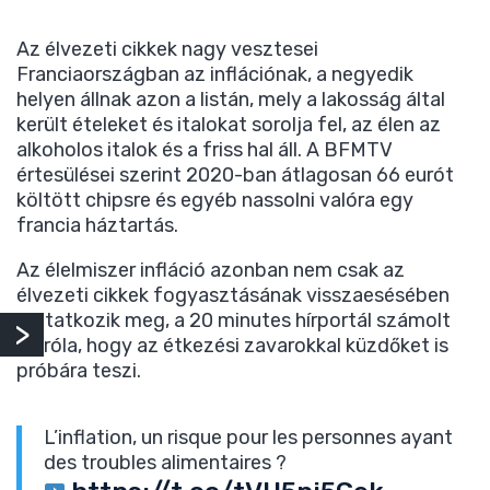
Az élvezeti cikkek nagy vesztesei
Franciaországban az inflációnak, a negyedik
helyen állnak azon a listán, mely a lakosság által
került ételeket és italokat sorolja fel, az élen az
alkoholos italok és a friss hal áll. A BFMTV
értesülései szerint 2020-ban átlagosan 66 eurót
költött chipsre és egyéb nassolni valóra egy
francia háztartás.
Az élelmiszer infláció azonban nem csak az
élvezeti cikkek fogyasztásának visszaesésében
mutatkozik meg, a 20 minutes hírportál számolt
be róla, hogy az étkezési zavarokkal küzdőket is
próbára teszi.
L’inflation, un risque pour les personnes ayant
des troubles alimentaires ?