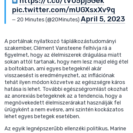
https://t.co/tVU5pj5Gek
pic.twitter.com/mUGXsxXv9q
April 5, 2023
— 20 Minutes (@20Minutes)
A portálnak nyilatkozó táplálkozástudományi
szakember, Clément Vansteene felhívja rá a
figyelmet, hogy az élelmiszerek drágulása miatt
sokan attól tartanak, hogy nem lesz majd elég étel
a boltokban, ami egyes betegeknél akár
visszaesést is eredményezhet, az inflációnak
tehát ilyen módon közvetve az egészségre káros
hatása is lehet. További egészségromlást okozhat
az anorexiás betegeknek az a tendencia, hogy a
megnövekedett élelmiszerárakat használják fel
ürügyként a nem evésre, ami szintén kockázatos
lehet egyes betegek esetében.
Az egyik legnépszerűbb ellenzéki politikus, Marine