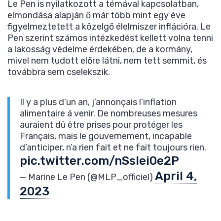
Le Pen is nyilatkozott a témával kapcsolatban,
elmondása alapján ő már több mint egy éve
figyelmeztetett a közelgő élelmiszer inflációra. Le
Pen szerint számos intézkedést kellett volna tenni
a lakosság védelme érdekében, de a kormány,
mivel nem tudott előre látni, nem tett semmit, és
továbbra sem cselekszik.
Il y a plus d’un an, j’annonçais l’inflation
alimentaire á venir. De nombreuses mesures
auraient dû être prises pour protéger les
Français, mais le gouvernement, incapable
d’anticiper, n’a rien fait et ne fait toujours rien.
pic.twitter.com/nSsIei0e2P
April 4,
— Marine Le Pen (@MLP_officiel)
2023