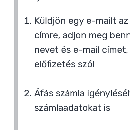
Küldjön egy e-mailt a
címre, adjon meg benn
nevet és e-mail címet,
előfizetés szól
Áfás számla igényléséh
számlaadatokat is
,