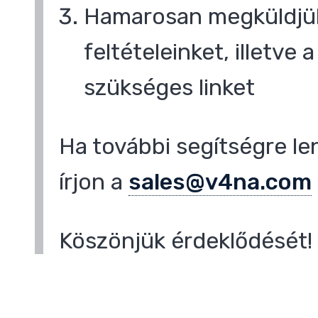
Hamarosan megküldjük
feltételeinket, illetve
szükséges linket
Ha további segítségre le
írjon a
sales@v4na.com
Köszönjük érdeklődését!