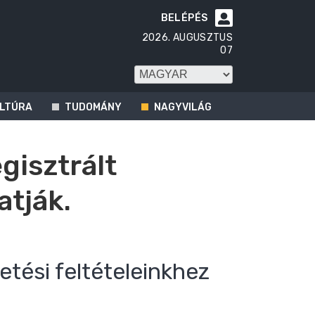
BELÉPÉS

2026. AUGUSZTUS
07
LTÚRA
TUDOMÁNY
NAGYVILÁG
egisztrált
atják.
etési feltételeinkhez