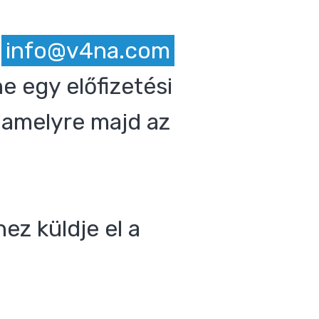
z
info@v4na.com
e egy előfizetési
 amelyre majd az
ez küldje el a