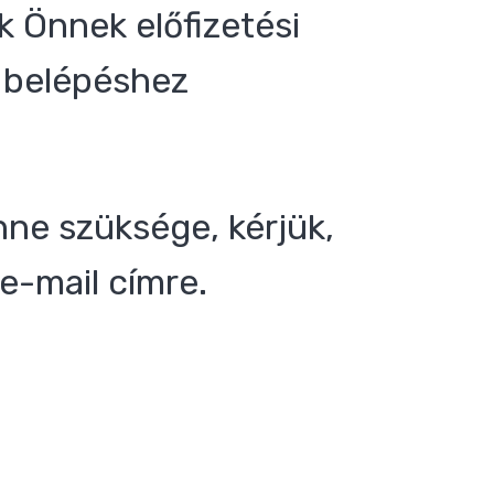
 Önnek előfizetési
 a belépéshez
nne szüksége, kérjük,
e-mail címre.