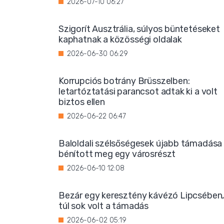
2026-07-10 06:27
Szigorít Ausztrália, súlyos büntetéseket
kaphatnak a közösségi oldalak
2026-06-30 06:29
Korrupciós botrány Brüsszelben:
letartóztatási parancsot adtak ki a volt
biztos ellen
2026-06-22 06:47
Baloldali szélsőségesek újabb támadása
bénított meg egy városrészt
2026-06-10 12:08
Bezár egy keresztény kávézó Lipcsében
túl sok volt a támadás
2026-06-02 05:19