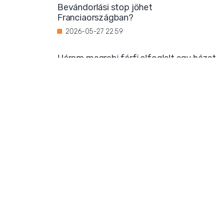
Bevándorlási stop jöhet
Franciaországban?
2026-05-27 22:59
Három magrebi férfi elfoglalt egy házat
Ibizán
2026-05-26 22:02
Titkos luxus: Ursula von der Leyen
korántsem olyan szerény, mint
amilyennek mutatni akarja magát
2026-05-25 08:25
Iszlamizáció: így ássa alá a Muszlim
Testvériség a nyugati társadalmat
2026-05-24 21:54