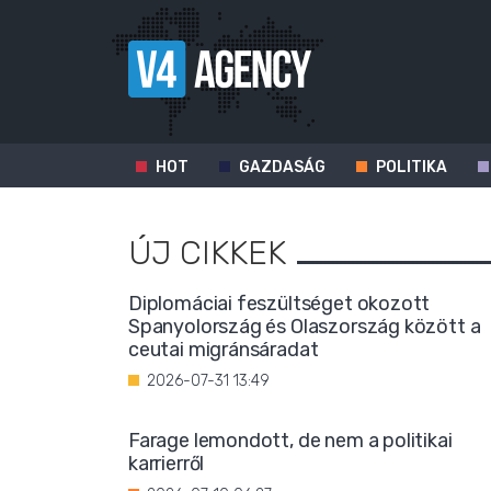
HOT
GAZDASÁG
POLITIKA
ÚJ CIKKEK
Diplomáciai feszültséget okozott
Spanyolország és Olaszország között a
ceutai migránsáradat
2026-07-31 13:49
Farage lemondott, de nem a politikai
karrierről