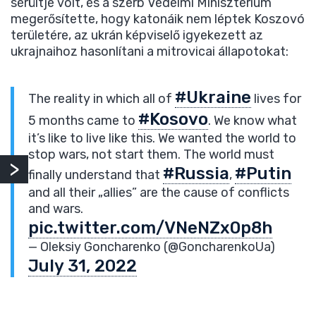
sérültje volt, és a szerb Védelmi Minisztérium
megerősítette, hogy katonáik nem léptek Koszovó
területére, az ukrán képviselő igyekezett az
ukrajnaihoz hasonlítani a mitrovicai állapotokat:
#Ukraine
The reality in which all of
lives for
#Kosovo
5 months came to
. We know what
it’s like to live like this. We wanted the world to
stop wars, not start them. The world must
#Russia
#Putin
finally understand that
,
and all their „allies” are the cause of conflicts
and wars.
pic.twitter.com/VNeNZx0p8h
— Oleksiy Goncharenko (@GoncharenkoUa)
July 31, 2022