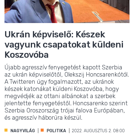
Ukrán képviselő: Készek
vagyunk csapatokat küldeni
Koszovóba
Újabb agresszív fenyegetést kapott Szerbia
az ukrán képviselőtől, Olekszij Honcsarenkótól.
A Twitteren úgy fogalmazott, az ukránok
készek katonákat küldeni Koszovóba, hogy
megvédjék az ottani albánokat a szerbek
jelentette fenyegetéstől. Honcsarenko szerint
Szerbia Oroszország trójai falova Európában,
és agresszív háborúra készül.
NAGYVILÁG
POLITIKA
2022. AUGUSZTUS 2. 08:00