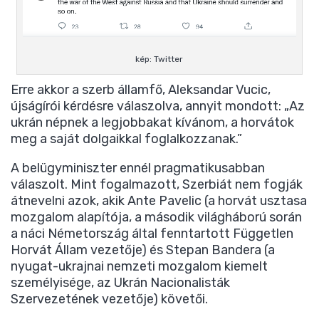
kép: Twitter
Erre akkor a szerb államfő, Aleksandar Vucic,
újságírói kérdésre válaszolva, annyit mondott: „Az
ukrán népnek a legjobbakat kívánom, a horvátok
meg a saját dolgaikkal foglalkozzanak.”
A belügyminiszter ennél pragmatikusabban
válaszolt. Mint fogalmazott, Szerbiát nem fogják
átnevelni azok, akik Ante Pavelic (a horvát usztasa
mozgalom alapítója, a második világháború során
a náci Németország által fenntartott Független
Horvát Állam vezetője) és Stepan Bandera (a
nyugat-ukrajnai nemzeti mozgalom kiemelt
személyisége, az Ukrán Nacionalisták
Szervezetének vezetője) követői.