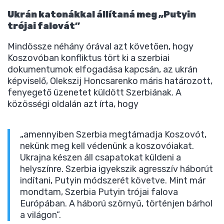
Ukrán katonákkal állítaná meg „Putyin
trójai falovát”
Mindössze néhány órával azt követően, hogy
Koszovóban konfliktus tört ki a szerbiai
dokumentumok elfogadása kapcsán, az ukrán
képviselő, Olekszij Honcsarenko máris határozott,
fenyegető üzenetet küldött Szerbiának. A
közösségi oldalán azt írta, hogy
„amennyiben Szerbia megtámadja Koszovót,
nekünk meg kell védenünk a koszovóiakat.
Ukrajna készen áll csapatokat küldeni a
helyszínre. Szerbia igyekszik agresszív háborút
indítani, Putyin módszerét követve. Mint már
mondtam, Szerbia Putyin trójai falova
Európában. A háború szörnyű, történjen bárhol
a világon”.