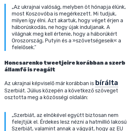
„Az ukrajnai valóság, melyben öt hónapja élünk,
most Koszovóba is megérkezett. Mi tudjuk,
milyen így élni. Azt akartuk, hogy véget érjen a
háborúskodás, ne hogy újak induljanak. A
világnak meg kell értenie, hogy a háborúkért
Oroszország, Putyin és a »szövetségeseik« a
felelősek.”
Honcsarenko tweetjeire korábban a szerb
államfő is reagált
bírálta
Az ukrajnai képviselő már korábban is
Szerbiát. Július közepén a következő szöveget
osztotta meg a közösségi oldalán:
„Szerbiát, az elnökével együtt biztosan nem
felejtjük el. Érdekes lesz nézni a hatmillió lakosú
Szerbiát, valamint annak a vágyát, hogy az EU