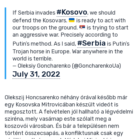
#Kosovo
If Serbia invades
, we should
defend the Kosovars.
is ready to act with
our troops on the ground.
is trying to start
an aggressive war. Precisely according to
#Serbia
Putin’s method. As I said,
is Putin’s
Trojan horse in Europe. War anywhere in the
world is terrible.
— Oleksiy Goncharenko (@GoncharenkoUa)
July 31, 2022
Olekszij Honcsarenko néhány órával később már
egy Kosovska Mitrovicában készült videót is
megosztott. A felvételen jól hallható a légvédelmi
sziréna, mely vasárnap este szólalt meg a
koszovói városban. És bár a településen nem
történt összecsapás, a konfliktusnak csak egy